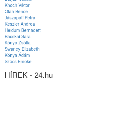
Knoch Viktor
Oláh Bence
Jászapáti Petra
Keszler Andrea
Heidum Bernadett
Bácskai Sára
Kónya Zsófia
Swaney Elizabeth
Kónya Ádám
Szőcs Emőke
HÍREK - 24.hu