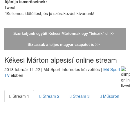
Ajánlja ismerőseinek:
Tweet
Kellemes időtöltést, és jó szórakozást kívánunk!
Szurkoljunk együtt Kékesi Mártonnak egy "tetszik"-el >>
Bíztassuk a teljes magyar csapatot is >>
Kékesi Márton alpesisí online stream
2018 február 11-22 | M4 Sport Internetes közvetítés |
M4 Sport
TV
élőben
Stream 1
Stream 2
Stream 3
Műsoron