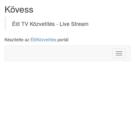
Kövess
Élő TV Közvetítés - Live Stream
Készítette az
ÉlőKözvetítés
portál
Toggle
navigati