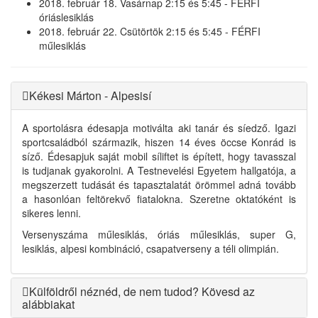
2018. február 18. Vasárnap 2:15 és 5:45 - FÉRFI
óriáslesiklás
2018. február 22. Csütörtök 2:15 és 5:45 - FÉRFI
műlesiklás
Kékesi Márton - Alpesisí
A sportolásra édesapja motiválta aki tanár és síedző. Igazi
sportcsaládból származik, hiszen 14 éves öccse Konrád is
síző. Édesapjuk saját mobil síliftet is épített, hogy tavasszal
is tudjanak gyakorolni. A Testnevelési Egyetem hallgatója, a
megszerzett tudását és tapasztalatát örömmel adná tovább
a hasonlóan feltörekvő fiatalokna. Szeretne oktatóként is
sikeres lenni.
Versenyszáma műlesiklás, óriás műlesiklás, super G,
lesiklás, alpesi kombináció, csapatverseny a téli olimpián.
Külföldről néznéd, de nem tudod? Kövesd az
alábbiakat