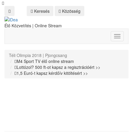
Keresés
Közösség
Élő Közvetítés | Online Stream
Toggle
navigati
Téli Olimpia 2018 | Pjongcsang
M4 Sport TV élő online stream
Lottózol? 500 ft-ot kapsz a regisztrációért >>
1,5 Euró-t kapsz kérdőív kitöltésért >>
Kékesi Márton, alpesi sí
Téli Olimpia, Pjongcsang, Online Stream