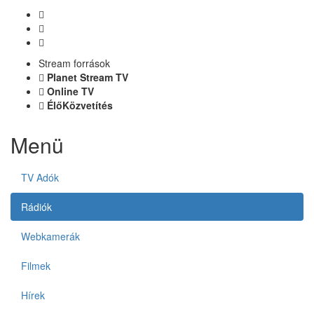
Stream források
Planet Stream TV
Online TV
ÉlőKözvetítés
Menü
TV Adók
Rádiók
Webkamerák
Filmek
Hírek