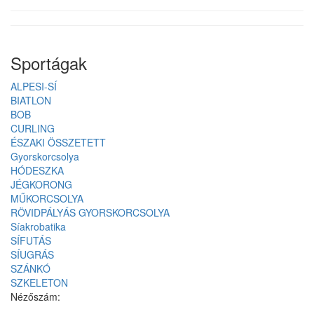
Sportágak
ALPESI-SÍ
BIATLON
BOB
CURLING
ÉSZAKI ÖSSZETETT
Gyorskorcsolya
HÓDESZKA
JÉGKORONG
MŰKORCSOLYA
RÖVIDPÁLYÁS GYORSKORCSOLYA
Síakrobatika
SÍFUTÁS
SÍUGRÁS
SZÁNKÓ
SZKELETON
Nézőszám: