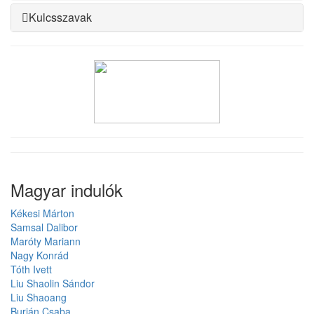
Kulcsszavak
Magyar indulók
Kékesi Márton
Samsal Dalibor
Maróty Mariann
Nagy Konrád
Tóth Ivett
Liu Shaolin Sándor
Liu Shaoang
Burján Csaba