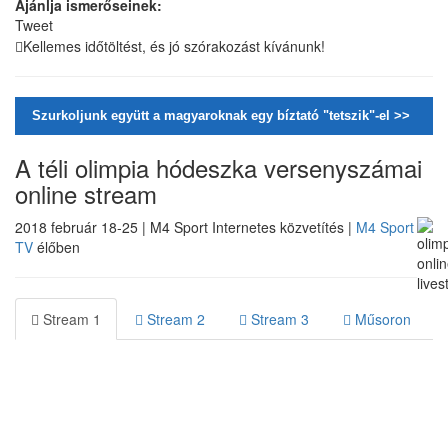
Ajánlja ismerőseinek:
Tweet
Kellemes időtöltést, és jó szórakozást kívánunk!
Szurkoljunk együtt a magyaroknak egy bíztató "tetszik"-el >>
A téli olimpia hódeszka versenyszámai
online stream
2018 február 18-25 | M4 Sport Internetes közvetítés |
M4 Sport
TV
élőben
Stream 1
Stream 2
Stream 3
Műsoron