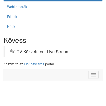
Webkamerák
Filmek
Hírek
Kövess
Élő TV Közvetítés - Live Stream
Készítette az
ÉlőKözvetítés
portál
Toggle
navigati