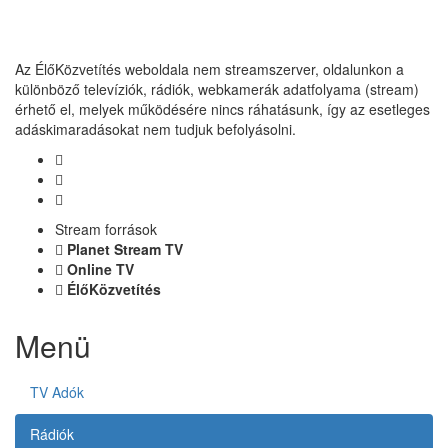
Az ÉlőKözvetítés weboldala nem streamszerver, oldalunkon a
különböző televíziók, rádiók, webkamerák adatfolyama (stream)
érhető el, melyek működésére nincs ráhatásunk, így az esetleges
adáskimaradásokat nem tudjuk befolyásolni.
Stream források
Planet Stream TV
Online TV
ÉlőKözvetítés
Menü
TV Adók
Rádiók