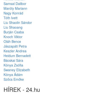
Samsal Dalibor
Maróty Mariann
Nagy Konrád
Tóth Ivett
Liu Shaolin Sándor
Liu Shaoang
Burján Csaba
Knoch Viktor
Oláh Bence
Jászapáti Petra
Keszler Andrea
Heidum Bernadett
Bácskai Sára
Kónya Zsófia
Swaney Elizabeth
Kónya Ádám
Szőcs Emőke
HÍREK - 24.hu