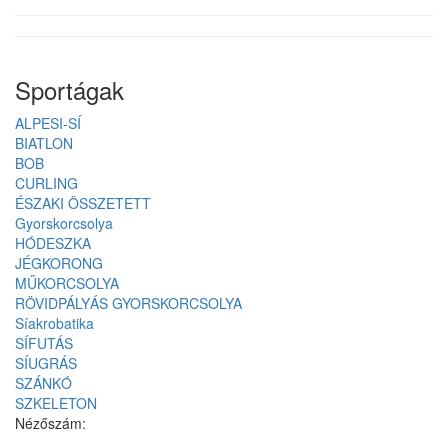
Sportágak
ALPESI-SÍ
BIATLON
BOB
CURLING
ÉSZAKI ÖSSZETETT
Gyorskorcsolya
HÓDESZKA
JÉGKORONG
MŰKORCSOLYA
RÖVIDPÁLYÁS GYORSKORCSOLYA
Síakrobatika
SÍFUTÁS
SÍUGRÁS
SZÁNKÓ
SZKELETON
Nézőszám: