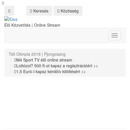
Keresés
Közösség
Élő Közvetítés | Online Stream
Toggle
navigati
Téli Olimpia 2018 | Pjongcsang
M4 Sport TV élő online stream
Lottózol? 500 ft-ot kapsz a regisztrációért >>
1,5 Euró-t kapsz kérdőív kitöltésért >>
Hódeszka Online Stream
Téli Olimpia, Pjongcsang, Élő közvetítés