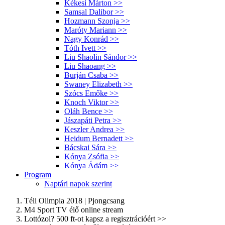
Kékesi Márton
>>
Samsal Dalibor
>>
Hozmann Szonja
>>
Maróty Mariann
>>
Nagy Konrád
>>
Tóth Ivett
>>
Liu Shaolin Sándor
>>
Liu Shaoang
>>
Burján Csaba
>>
Swaney Elizabeth
>>
Szócs Emőke
>>
Knoch Viktor
>>
Oláh Bence
>>
Jászapáti Petra
>>
Keszler Andrea
>>
Heidum Bernadett
>>
Bácskai Sára
>>
Kónya Zsófia
>>
Kónya Ádám
>>
Program
Naptári napok szerint
Téli Olimpia 2018 | Pjongcsang
M4 Sport TV élő online stream
Lottózol? 500 ft-ot kapsz a regisztrációért >>