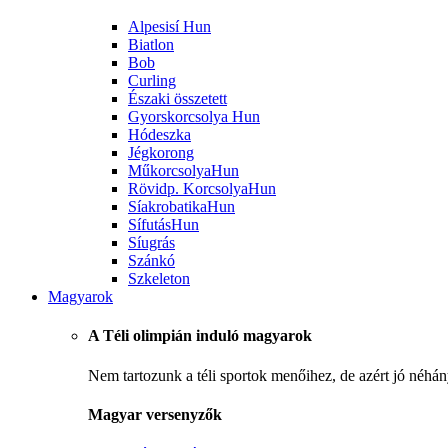
Alpesisí
Hun
Biatlon
Bob
Curling
Északi összetett
Gyorskorcsolya
Hun
Hódeszka
Jégkorong
Műkorcsolya
Hun
Rövidp. Korcsolya
Hun
Síakrobatika
Hun
Sífutás
Hun
Síugrás
Szánkó
Szkeleton
Magyarok
A Téli olimpián induló magyarok
Nem tartozunk a téli sportok menőihez, de azért jó néhá
Magyar versenyzők