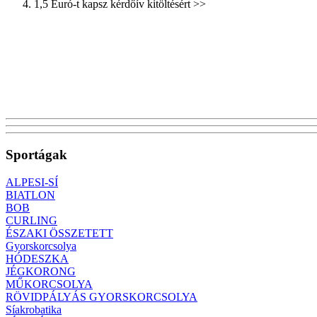
1,5 Euró-t kapsz kérdőív kitöltésért >>
Északi összetett Online Stream
Téli Olimpia, Pjongcsang, Élő közvetítés
Sportágak
ALPESI-SÍ
BIATLON
BOB
CURLING
ÉSZAKI ÖSSZETETT
Gyorskorcsolya
HÓDESZKA
JÉGKORONG
MŰKORCSOLYA
RÖVIDPÁLYÁS GYORSKORCSOLYA
Síakrobatika