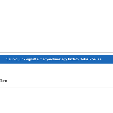
Szurkoljunk együtt a magyaroknak egy bíztató "tetszik"-el >>
őben