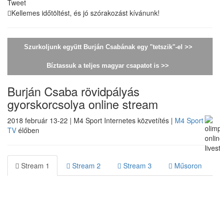
Tweet
Kellemes időtöltést, és jó szórakozást kívánunk!
Szurkoljunk együtt Burján Csabának egy "tetszik"-el >>
Bíztassuk a teljes magyar csapatot is >>
Burján Csaba rövidpályás
gyorskorcsolya online stream
2018 február 13-22 | M4 Sport Internetes közvetítés |
M4 Sport
TV
élőben
Stream 1
Stream 2
Stream 3
Műsoron