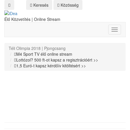
Keresés
Közösség
Élő Közvetítés | Online Stream
Toggle
navigati
Téli Olimpia 2018 | Pjongcsang
M4 Sport TV élő online stream
Lottózol? 500 ft-ot kapsz a regisztrációért >>
1,5 Euró-t kapsz kérdőív kitöltésért >>
Burján Csaba, Rövidpályás
Gyorskorcsolya
Téli Olimpia, Pjongcsang, Online Stream