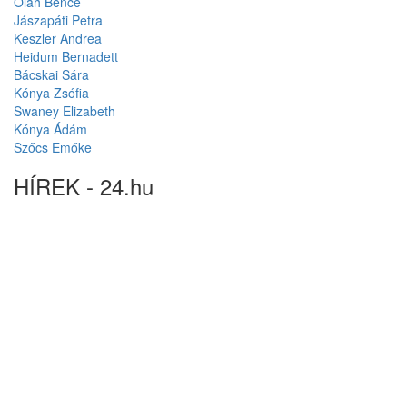
Oláh Bence
Jászapáti Petra
Keszler Andrea
Heidum Bernadett
Bácskai Sára
Kónya Zsófia
Swaney Elizabeth
Kónya Ádám
Szőcs Emőke
HÍREK - 24.hu