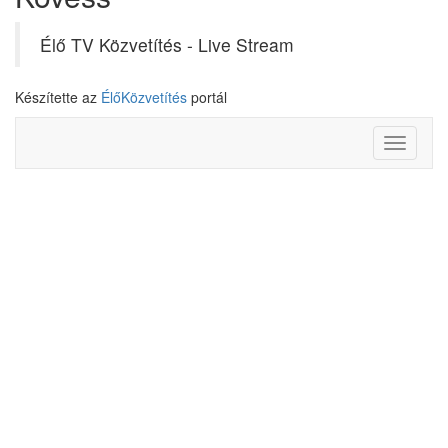
Élő TV Közvetítés - Live Stream
Készítette az
ÉlőKözvetítés
portál
Toggle
navigati