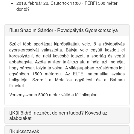
2018. február 22. Csütörtök 11:00 - FÉRFI 500 méter
döntő?
Liu Shaolin Sándor - Rövidpályás Gyorskorcsolya
Szülei több sportágat kipróbáltattak vele, ő a rövidpályás
gyorskorcsolyát választotta. Bátyja vele együtt kezdett el
korcsolyázni, de neki kevésbé tetszett a sportág és végül
abbahagyta. Azóta amikor találkoznak, mindig azt mondja,
hogy bárcsak folytatta volna. A világkupában ezüstérmes lett
egyéniben 1500 méteren. Az ELTE matematika szakos
hallgatója. Szereti a Metallica együttest és a Batman
filmeket.
Versenyszáma 5000 méter váltó a téli olimpián.
Külföldről néznéd, de nem tudod? Kövesd az
alábbiakat
Kulcsszavak