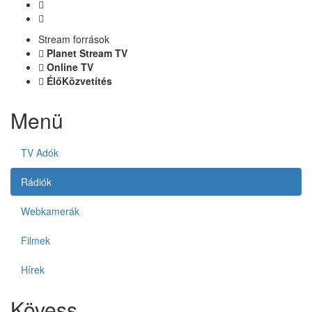
Stream források
Planet Stream TV
Online TV
ÉlőKözvetítés
Menü
TV Adók
Rádiók
Webkamerák
Filmek
Hírek
Kövess