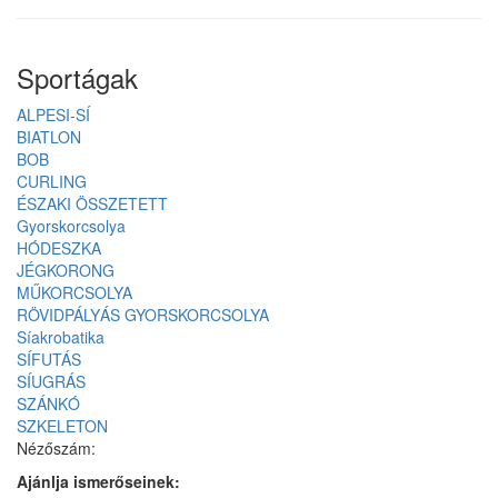
Sportágak
ALPESI-SÍ
BIATLON
BOB
CURLING
ÉSZAKI ÖSSZETETT
Gyorskorcsolya
HÓDESZKA
JÉGKORONG
MŰKORCSOLYA
RÖVIDPÁLYÁS GYORSKORCSOLYA
Síakrobatika
SÍFUTÁS
SÍUGRÁS
SZÁNKÓ
SZKELETON
Nézőszám:
Ajánlja ismerőseinek: