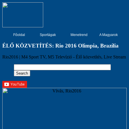
Főoldal
Sportágak
Menetrend
A Magyarok
ÉLŐ KÖZVETÍTÉS: Rio 2016 Olimpia, Brazília
Rio2016 | M4 Sport TV, M5 Televízió - Élő közvetítés, Live Stream