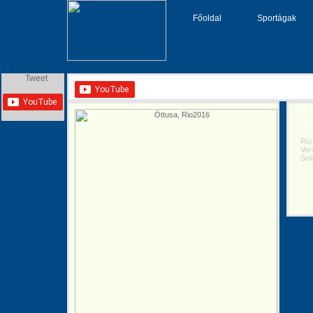
Főoldal
Sportágak
Tweet
S
Rio 2
Vers
Selej