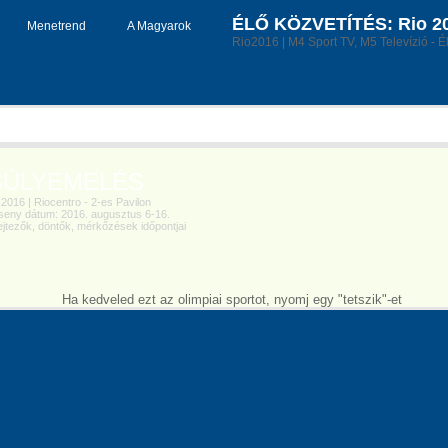
ÉLŐ KÖZVETÍTÉS: Rio 201
Menetrend
A Magyarok
Rio2016 | M4 Sport TV, M5 Televízió - É
ÚLYEMELÉS
016 | Riocentro - 2-es Pavilon
eny dátum: 2016. augusztus 6-16.
tezők, döntők, mérkőzések időpontjai
Ha kedveled ezt az olimpiai sportot, nyomj egy "tetszik"-et