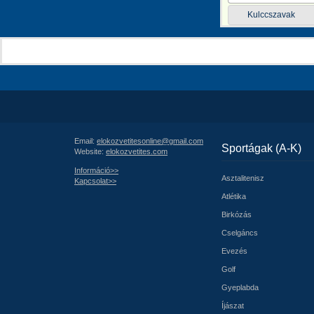
Kulccszavak
Email:
elokozvetitesonline@gmail.com
Sportágak (A-K)
Website:
elokozvetites.com
Információ>>
Asztalitenisz
Kapcsolat>>
Atlétika
Birkózás
Cselgáncs
Evezés
Golf
Gyeplabda
Íjászat