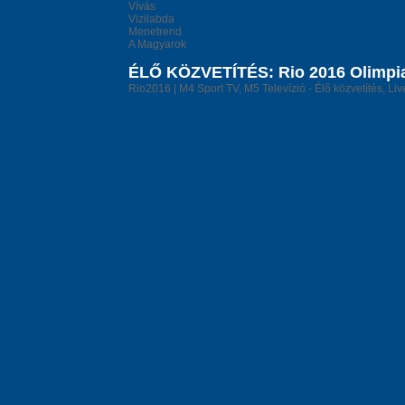
Vívás
Vizilabda
Menetrend
A Magyarok
ÉLŐ KÖZVETÍTÉS: Rio 2016 Olimpia,
Rio2016 | M4 Sport TV, M5 Televízió - Élő közvetítés, Li