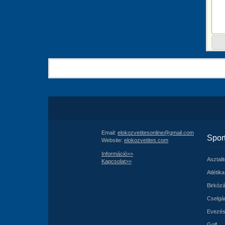
Email:
elokozvetitesonline@gmail.com
Spor
Website:
elokozvetites.com
Információ>>
Asztali
Kapcsolat>>
Atlétika
Birkóz
Cselgá
Evezé
Golf