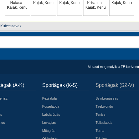
Kulccszavak
Mutasd meg melyik a TE kedvenc
tágak (A-K)
Sportágak (K-S)
Sportágak (SZ-V)
tenisz
Kézilabda
Szinkrónúszás
Kosárlabda
Taekwondo
ás
Labdarúgás
Tenisz
ncs
Lovaglás
Tollaslabda
s
Műugrás
Torna
Ökölvívás
Triatlon