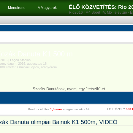
ÉLŐ KÖZVETÍTÉS: Rio 201
Menetrend
A Magyarok
Rio2016 | M4 Sport TV, M5 Televízió - É
zák Danuta K1 500 m
2016 | Lagoa Stadion
eny dátum: 2016. augusztus 18.
00 méter, Olimpiai Bajnok, aranyérem
Szoríts Danutának, nyomj egy "tetszik"-et
Kérdőív kitöltés
1,5 euró
a regisztrációkor >>
LOTTÓZOL?
500 
zák Danuta olimpiai Bajnok K1 500m, VIDEÓ