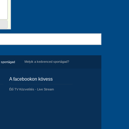
Melyik a kedvenced sportágad?
 sportágad
A facebookon kövess
Élő TV Közvetítés - Live Stream