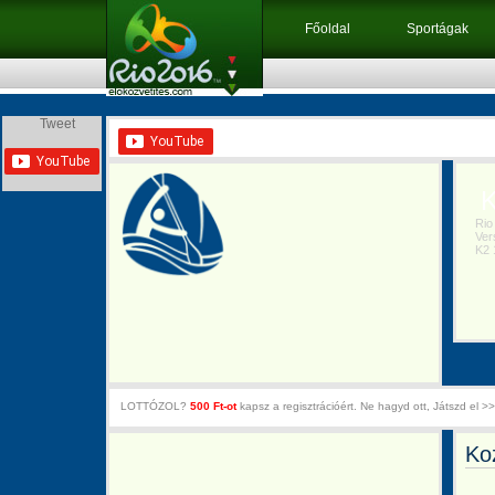
Főoldal
Sportágak
Tweet
Ko
Rio 
Vers
K2 10
LOTTÓZOL?
500 Ft-ot
kapsz a regisztrációért. Ne hagyd ott, Játszd el >>
Ko