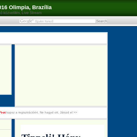
6 Olimpia, Brazília
lő közvetítés, Live Stream
Ft-ot
kapsz a regisztrációért. Ne hagyd ott, Játszd el >>