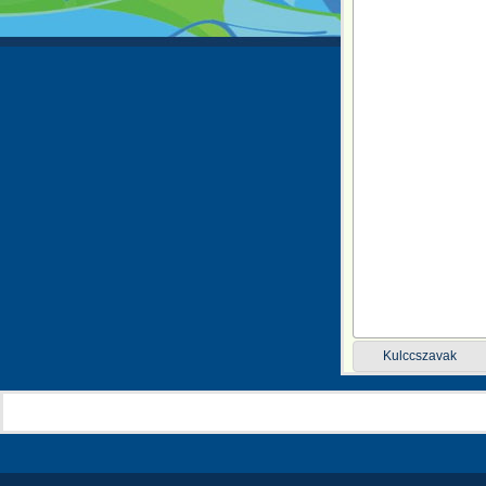
Kulccszavak