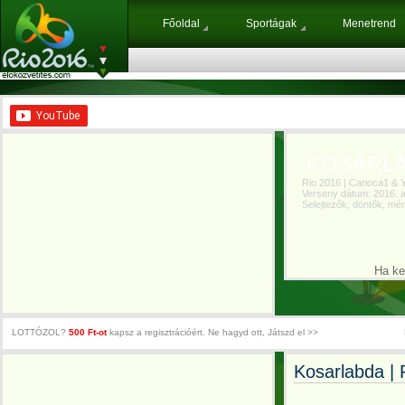
Főoldal
Sportágak
Menetrend
KOSÁRL
Rio 2016 | Carioca1 & Y
Verseny dátum: 2016. a
Selejtezők, döntők, mér
Ha kedv
LOTTÓZOL?
500 Ft-ot
kapsz a regisztrációért. Ne hagyd ott, Játszd el >>
Kosarlabda | 