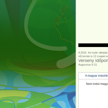
A 2016. évi nyári olimpia
női tornán is 12 csapat v
Verseny Időpon
Augusztus 6-21.
A magyar induló
Nem indul magya