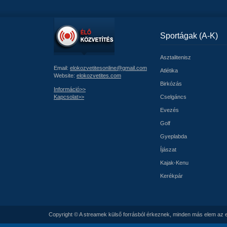
Sportágak (A-K)
Asztalitenisz
Email:
elokozvetitesonline@gmail.com
Atlétika
Website:
elokozvetites.com
Birkózás
Információ>>
Kapcsolat>>
Cselgáncs
Evezés
Golf
Gyeplabda
Íjászat
Kajak-Kenu
Kerékpár
Copyright © A streamek külső forrásból érkeznek, minden más elem az e