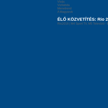
Vívás
Vizilabda
Menetrend
A Magyarok
ÉLŐ KÖZVETÍTÉS: Rio 20
Rio2016 | M4 Sport TV, M5 Televízió - 