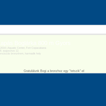
pás Boglárka 800 m Gyors
016 | Aquatic Center, Fort Copacabana
. augusztus 12.
súszás bronzérem, harmadik hely
Gratulálunk Bogi a bronzhoz egy "tetszik"-el