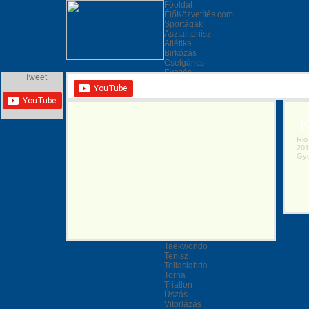
Főoldal
ÉlőKözvetítés.com
Sportágak
Asztalitenisz
Atlétika
Birkózás
Cselgáncs
Evezés
Tweet
Golf
Gyeplabda
Íjászat
Kajak-Kenu
Kerékpár
Ka
Kézilabda
Kosárlabda
Rio 2
2016
Labdarúgás
Gyor
Lovaglás
Műugrás
Ökölvívás
Öttusa
Rögbi
Röplabda
Sportlövészet
Súlyemelés
Szinkrónúszás
Taekwondo
Tenisz
Tollaslabda
Torna
Triatlon
Úszás
Vitorlázás