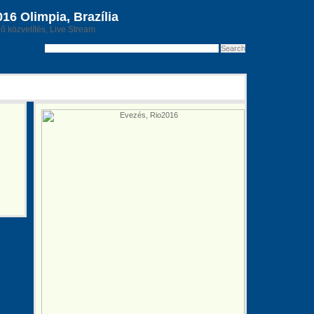
6 Olimpia, Brazília
lő közvetítés, Live Stream