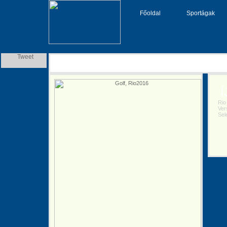
Főoldal
Sportágak
Tweet
Í
Rio 
Vers
Selej