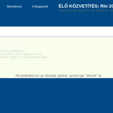
ÉLŐ KÖZVETÍTÉS: Rio 201
Menetrend
A Magyarok
Rio2016 | M4 Sport TV, M5 Televízió - É
JÁSZAT
2016 | Sambodromo
eny dátum: 2016. augusztus 6-12.
tezők, döntők, mérkőzések időpontjai
Ha kedveled ezt az olimpiai sportot, nyomj egy "tetszik"-et