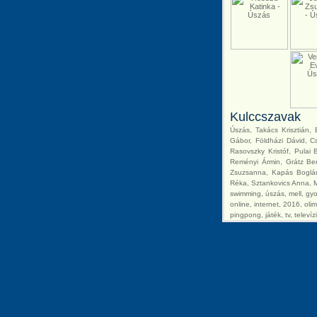
Kulccszavak
Úszás
, Takács Krisztián,
Gábor, Földházi Dávid, C
Rasovszky Kristóf, Pulai
Reményi Ármin, Grátz Ben
Zsuzsanna, Kapás Boglárk
Réka, Sztankovics Anna, M
swimming, úszás, mell, gyor
online, internet, 2016, ol
pingpong, játék, tv, televí