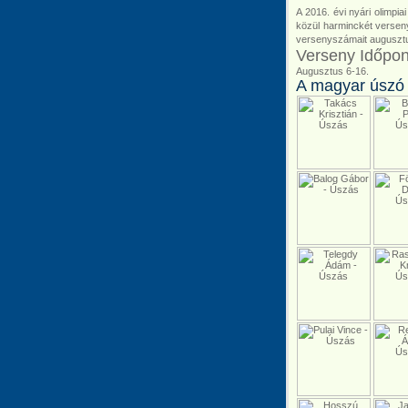
A 2016. évi nyári olimpi
közül harminckét verseny
versenyszámait augusztus
Verseny Időpon
Augusztus 6-16.
A magyar úszó 