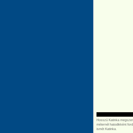
Hosszú Katinka megszere
méternél hatodikként fordu
ismét Katinka.