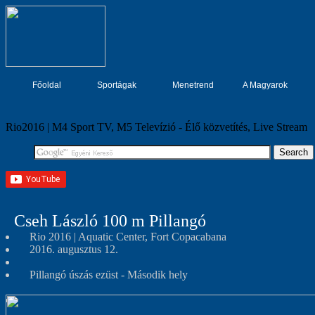
Főoldal
Sportágak
Menetrend
A Magyarok
Rio2016 | M4 Sport TV, M5 Televízió - Élő közvetítés, Live Stream
Cseh László 100 m Pillangó
Rio 2016 | Aquatic Center, Fort Copacabana
2016. augusztus 12.
Pillangó úszás ezüst - Második hely