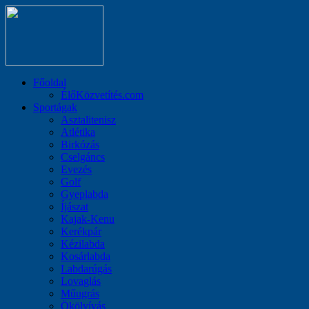
Főoldal
ÉlőKözvetítés.com
Sportágak
Asztalitenisz
Atlétika
Birkózás
Cselgáncs
Evezés
Golf
Gyeplabda
Íjászat
Kajak-Kenu
Kerékpár
Kézilabda
Kosárlabda
Labdarúgás
Lovaglás
Műugrás
Ökölvívás