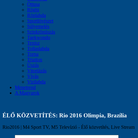
Öttusa
Rögbi
Röplabda
Sportlövészet
Súlyemelés
Szinkrónúszás
Taekwondo
Tenisz
Tollaslabda
Torna
Triatlon
Úszás
Vitorlázás
Vívás
Vizilabda
Menetrend
A Magyarok
ÉLŐ KÖZVETÍTÉS: Rio 2016 Olimpia, Brazília
Rio2016 | M4 Sport TV, M5 Televízió - Élő közvetítés, Live Stream