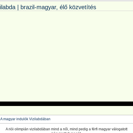
ilabda | brazil-magyar, élő közvetítés
A magyar indulók Vizilabdában
A riói olimpián vizilabdában mind a női, mind pedig a férfi magyar válogatott