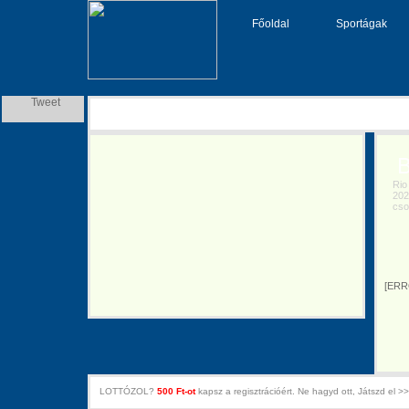
Főoldal
Sportágak
Tweet
Br
Rio 2
2025.
csop
[ERR
LOTTÓZOL?
500 Ft-ot
kapsz a regisztrációért. Ne hagyd ott, Játszd el >>