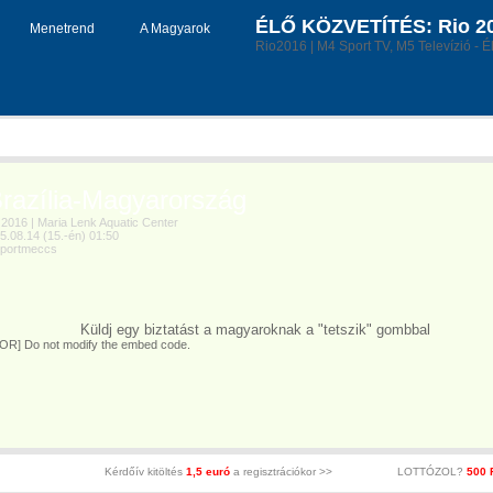
ÉLŐ KÖZVETÍTÉS: Rio 201
Menetrend
A Magyarok
Rio2016 | M4 Sport TV, M5 Televízió - É
azília-Magyarország
016 | Maria Lenk Aquatic Center
08.14 (15.-én) 01:50
ortmeccs
Küldj egy biztatást a magyaroknak a "tetszik" gombbal
OR] Do not modify the embed code.
Kérdőív kitöltés
1,5 euró
a regisztrációkor >>
LOTTÓZOL?
500 