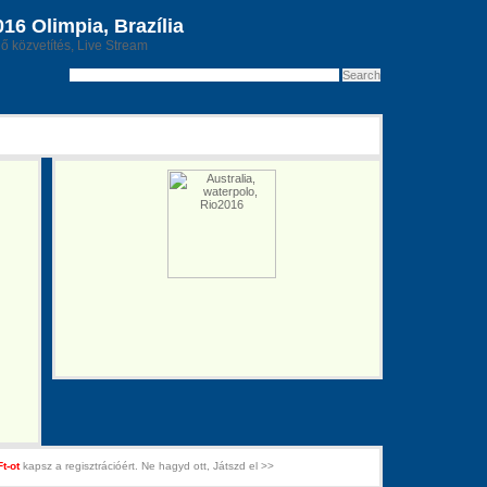
6 Olimpia, Brazília
lő közvetítés, Live Stream
Ft-ot
kapsz a regisztrációért. Ne hagyd ott, Játszd el >>