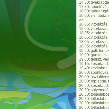
17.30: gyeplabda
17.30: sportlövész
18.00: labdarúgás
18.00: vízilabd
>>
18.05: vitorlázás,
18.05: vitorlázás,
18.05: vitorlázás,
18.05: vitorlázás,
18.05: vitorlázás
18.05: vitorlázás
18.30: golf, férfia
19.00: gumiasztal,
19.00: tenisz, ve
19.15: kosárlabda
19.40: kézilabda,
20.00: sportlövész
20.00: asztaliteni
20.00: röplabda,
20.30: kosárlabda
20.30: súlyemelés
20.30: tollaslabd
20.30: tollaslabd
20.30: tollaslabd
20.30: tollaslabd