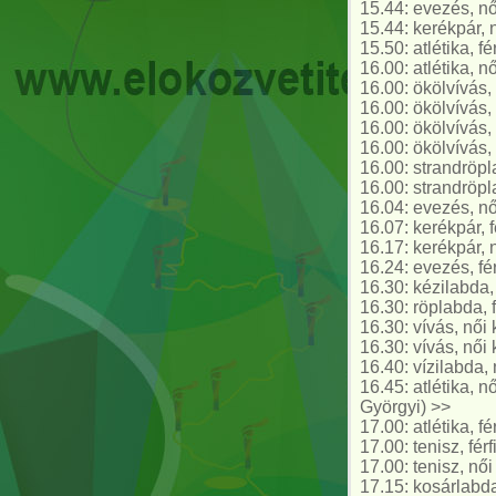
15.44: evezés, nő
15.44: kerékpár, 
15.50: atlétika, f
16.00: atlétika, n
16.00: ökölvívás, 
16.00: ökölvívás,
16.00: ökölvívás, 
16.00: ökölvívás, 
16.00: strandröpl
16.00: strandröp
16.04: evezés, nő
16.07: kerékpár, 
16.17: kerékpár, 
16.24: evezés, fé
16.30: kézilabda,
16.30: röplabda, 
16.30: vívás, női 
16.30: vívás, női
16.40: vízilabda,
16.45: atlétika, 
Györgyi) >>
17.00: atlétika, 
17.00: tenisz, fér
17.00: tenisz, női
17.15: kosárlabd