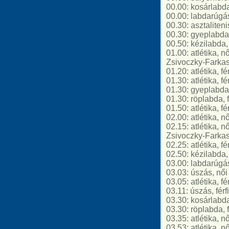
00.00: kosárlabda
00.00: labdarúgás
00.30: asztaliten
00.30: gyeplabda
00.50: kézilabda
01.00: atlétika, n
Zsivoczky-Farkas
01.20: atlétika, f
01.30: atlétika, f
01.30: gyeplabda
01.30: röplabda, 
01.50: atlétika, fé
02.00: atlétika, 
02.15: atlétika, n
Zsivoczky-Farkas
02.25: atlétika, f
02.50: kézilabda,
03.00: labdarúgás
03.03: úszás, női
03.05: atlétika, f
03.11: úszás, fér
03.30: kosárlabda
03.30: röplabda, 
03.35: atlétika, 
03.53: atlétika, 