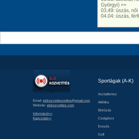
Györgyi) >>
03.49: úszás, nő
04.04: úszás, fér
Sportágak (A-K)
Asztalitenisz
Email:
elokozvetitesonline@gmail.com
Atlétika
Website:
elokozvetites.com
Birkózás
Információ>>
Kapcsolat>>
Cselgáncs
Evezés
Golf