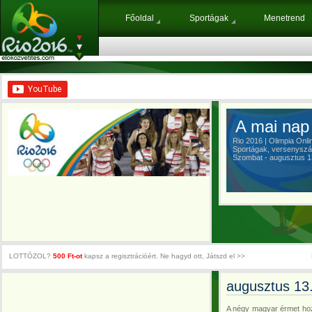
Főoldal
Sportágak
Menetrend
A mai nap 
Rio 2016 | Olimpia Onli
Sportágak, versenyszá
Szombat - augusztus 1
LOTTÓZOL?
500 Ft-ot
kapsz a regisztrációért. Ne hagyd ott, Játszd el >>
augusztus 13.
A négy magyar érmet hoz