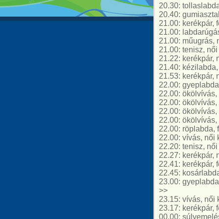
20.30: tollaslab
20.40: gumiasztal,
21.00: kerékpár, f
21.00: labdarúgás
21.00: műugrás, 
21.00: tenisz, női
21.22: kerékpár, 
21.40: kézilabda,
21.53: kerékpár, 
22.00: gyeplabda
22.00: ökölvívás, 
22.00: ökölvívás,
22.00: ökölvívás, 
22.00: ökölvívás, 
22.00: röplabda, 
22.00: vívás, női
22.20: tenisz, nő
22.27: kerékpár, 
22.41: kerékpár, f
22.45: kosárlabd
23.00: gyeplabda
>>
23.15: vívás, női
23.17: kerékpár, f
00.00: súlyemelés