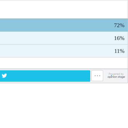
72%
16%
11%