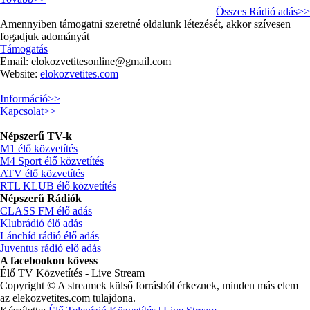
Összes Rádió adás>>
Amennyiben támogatni szeretné oldalunk létezését, akkor szívesen
fogadjuk adományát
Támogatás
Email:
elokozvetitesonline@gmail.com
Website:
elokozvetites.com
Információ>>
Kapcsolat>>
Népszerű TV-k
M1 élő közvetítés
M4 Sport élő közvetítés
ATV élő közvetítés
RTL KLUB élő közvetítés
Népszerű Rádiók
CLASS FM élő adás
Klubrádió élő adás
Lánchíd rádió élő adás
Juventus rádió elő adás
A facebookon kövess
Élő TV Közvetítés - Live Stream
Copyright © A streamek külső forrásból érkeznek, minden más elem
az elekozvetites.com tulajdona.