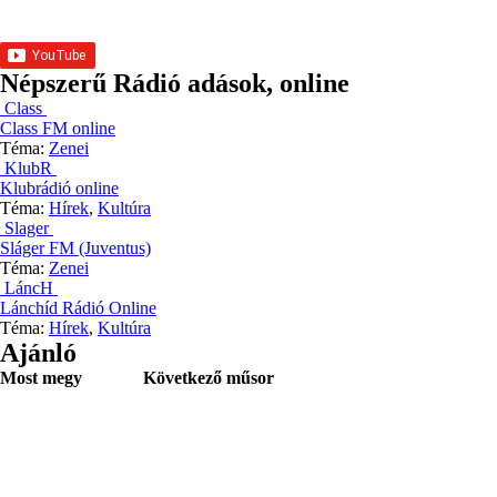
Népszerű Rádió adások, online
Class
Class FM online
Téma:
Zenei
KlubR
Klubrádió online
Téma:
Hírek
,
Kultúra
Slager
Sláger FM (Juventus)
Téma:
Zenei
LáncH
Lánchíd Rádió Online
Téma:
Hírek
,
Kultúra
Ajánló
Most megy
Következő műsor