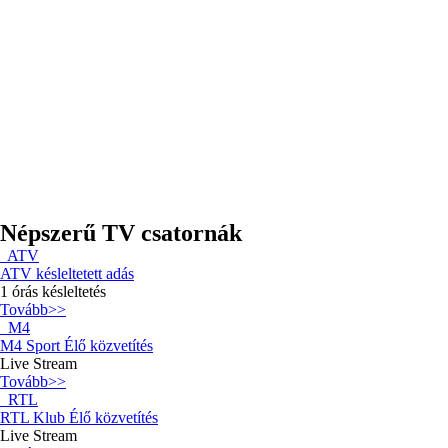
Népszerű TV csatornák
ATV
ATV késleltetett adás
1 órás késleltetés
Tovább>>
M4
M4 Sport Élő közvetítés
Live Stream
Tovább>>
RTL
RTL Klub Élő közvetítés
Live Stream