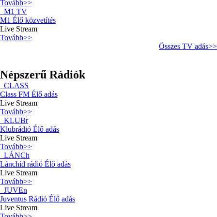
Tovább>>
M1 TV
M1 Élő közvetítés
Live Stream
Tovább>>
Összes TV adás>>
Népszerű Rádiók
CLASS
Class FM Élő adás
Live Stream
Tovább>>
KLUBr
Klubrádió Élő adás
Live Stream
Tovább>>
LÁNCh
Lánchíd rádió Élő adás
Live Stream
Tovább>>
JUVEn
Juventus Rádió Élő adás
Live Stream
Tovább>>