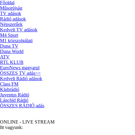
Főoldal
Műsorújság
TV adások
Rádió adások
Népszerűek
Kedvelt TV adások
M4 Sport
M1 közszolgálati
Duna TV
Duna World
ATV
RTL KLUB
EuroNews magyarul
ÖSSZES TV adás>>
Kedvelt Rádió adások
Class FM
Klubrádió
Juventus Rádió
Lánchíd Rádió
ÖSSZES RÁDIÓ adás
Népszerű Rádiók - Élő
ONLINE - LIVE STREAM
Itt vagyunk: