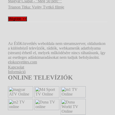
Magyar Csapat - "Még 50 perc""
Trianon Titka: Vujity Tvrtkó filmje
Mégtöbb >>
Az ÉlőKözvetítés weboldala nem streamszerver, oldalunkon
a különböző televíziók, rádiók, webkamerák adatfolyama
(stream) érhető el, melyek működésére nincs ráhatásunk, így
az esetleges adáskimaradásokat nem tudjuk befolyásolni.
elokozvetites.com
Kapcsolat
Információ
ONLINE TELEVÍZIÓK