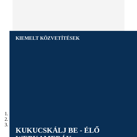
KIEMELT KÖZVETÍTÉSEK
M4 Sport TV
Foci EB 2016 és az összefoglalók
M4 Sport TV
Riói Olimpia
M4 Sport TV
Forma-1 2016-os szezon
KUKUCSKÁLJ BE - ÉLŐ