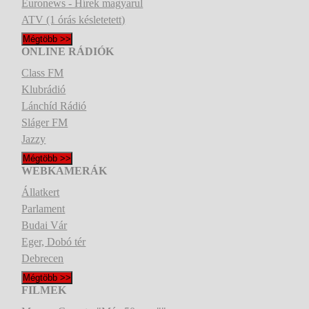
Euronews - Hírek magyarul
ATV (1 órás késletetett)
Mégtöbb >>
ONLINE RÁDIÓK
Class FM
Klubrádió
Lánchíd Rádió
Sláger FM
Jazzy
Mégtöbb >>
WEBKAMERÁK
Állatkert
Parlament
Budai Vár
Eger, Dobó tér
Debrecen
Mégtöbb >>
FILMEK