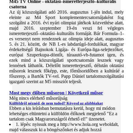
M45 TV Online - oktatási–ismeretterjesztő–kulturális
csatorna
Az új közszolgálati adó 2016. augusztus 1-jén indul, mely
eleinte az M4 Sport komplementercsatornájaként fog
szolgálni a 2016. évi nyári olimpiai játékok közvetítése alatt,
majd 2016. szeptember 19-én veszi fel végleges
ismeretterjesztő–oktatási–kulturális formáját. Bár Formula–1-
es versenyt nem rendeznek az olimpia ideje alatt, augusztus
5. és 21. között, de NB I.-es labdarúgó-fordulókat, magyar
érdekeltségű Bajnokok Ligája- és Európa-liga-selejtezőket,
európai Szuperkupa-döntőt, túraautó-vb-futamot igen, és
ezek mind a közszolgálati sportcsatornán lesznek vagy
lennének láthatók. Délelőtt ismeretterjesztő, délután oktatási
műsorok lesznek főképp, este, főműsoridőben a kultúráé a
főszerep, a Bartók TV-vel. Papp Dániel tartalomszolgáltatási
igazgató szerint az M5 missziót teljesít.
Most megy élőben műsoron | Következő műsor
Még nincs elérhető műsorújság
Külföldről néznéd, de nem tudod? Kövesd az alábbiakat
Ebben a kis leírásban bemutatásra kerül, hogy mi módon
lehetséges eltüntetni a külföldön élőknek megjelenő "Ez a
tartalom csak Magyarországról érhető el!" üzenetet.
1. lépés: nyissuk meg a
http://www.hola.org
weboldalt,
majd válasszuk ki a böngészőnket és adjuk hozzá