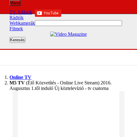
Menu
TV Adások
Rádiók
Webkamerák
Filmek
Online TV
M5 TV
(Élő Közvetítés - Online Live Stream) 2016.
Augusztus 1.től induló Új köztelevízió - tv csatorna