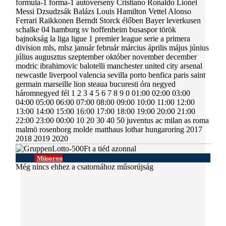
formula-1 forma-1 autóverseny Cristiano Ronaldo Lionel
Messi Dzsudzsák Balázs Louis Hamilton Vettel Alonso
Ferrari Raikkonen Berndt Storck élőben Bayer leverkusen
schalke 04 hamburg sv hoffenheim busaspor török
bajnokság la liga ligue 1 premier league serie a primera
division mls, mlsz január február március április május június
július augusztus szeptember október november december
modric ibrahimovic balotelli manchester united city arsenal
newcastle liverpool valencia sevilla porto benfica paris saint
germain marseille lion steaua bucuresti óra negyed
háromnegyed fél 1 2 3 4 5 6 7 8 9 0 01:00 02:00 03:00
04:00 05:00 06:00 07:00 08:00 09:00 10:00 11:00 12:00
13:00 14:00 15:00 16:00 17:00 18:00 19:00 20:00 21:00
22:00 23:00 00:00 10 20 30 40 50 juventus ac milan as roma
malmö rosenborg molde matthaus lothar hungaroring 2017
2018 2019 2020
Műsoron
Még nincs ehhez a csatornához műsorújság