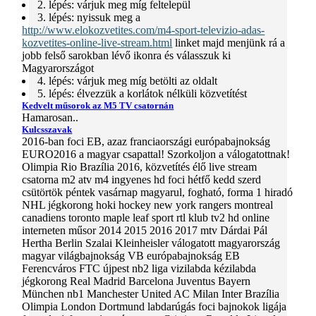
2. lépés: várjuk meg míg feltelepül
3. lépés: nyissuk meg a
http://www.elokozvetites.com/m4-sport-televizio-adas-
kozvetites-online-live-stream.html
linket majd menjünk rá a
jobb felső sarokban lévő ikonra és válasszuk ki
Magyarországot
4. lépés: várjuk meg míg betölti az oldalt
5. lépés: élvezzük a korlátok nélküli közvetítést
Kedvelt műsorok az M5 TV csatornán
Hamarosan..
Kulcsszavak
2016-ban foci EB, azaz franciaországi európabajnokság
EURO2016 a magyar csapattal! Szorkoljon a válogatottnak!
Olimpia Rio Brazília 2016, közvetítés élő live stream
csatorna m2 atv m4 ingyenes hd foci hétfő kedd szerd
csütörtök péntek vasárnap magyarul, fogható, forma 1 hiradó
NHL jégkorong hoki hockey new york rangers montreal
canadiens toronto maple leaf sport rtl klub tv2 hd online
interneten műsor 2014 2015 2016 2017 mtv Dárdai Pál
Hertha Berlin Szalai Kleinheisler válogatott magyarország
magyar világbajnokság VB európabajnokság EB
Ferencváros FTC újpest nb2 liga vizilabda kézilabda
jégkorong Real Madrid Barcelona Juventus Bayern
München nb1 Manchester United AC Milan Inter Brazília
Olimpia London Dortmund labdarúgás foci bajnokok ligája