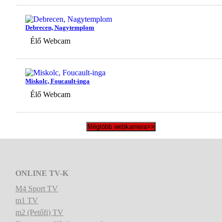
Debrecen, Nagytemplom
Élő Webcam
Miskolc, Foucault-inga
Élő Webcam
Mégtöbb webkamera>>
ONLINE TV-K
M4 Sport TV
m1 TV
m2 (Petőfi) TV