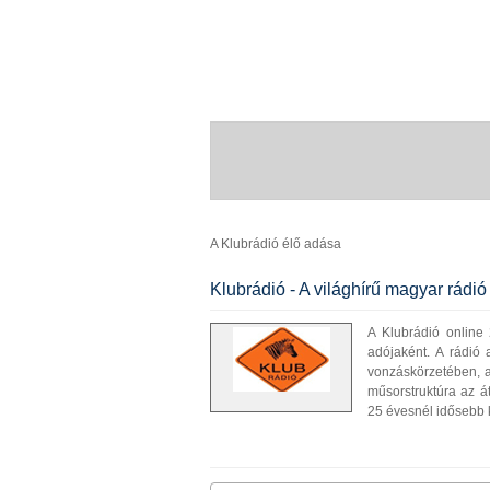
A Klubrádió élő adása
Klubrádió - A világhírű magyar rádió
A Klubrádió online
adójaként. A rádió
vonzáskörzetében, 
műsorstruktúra az á
25 évesnél idősebb k