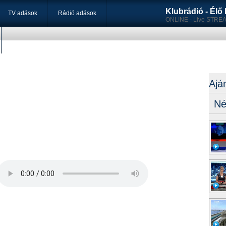
Klubrádió - Él
TV adások
Rádió adások
ONLINE - Live STRE
Ajá
Né