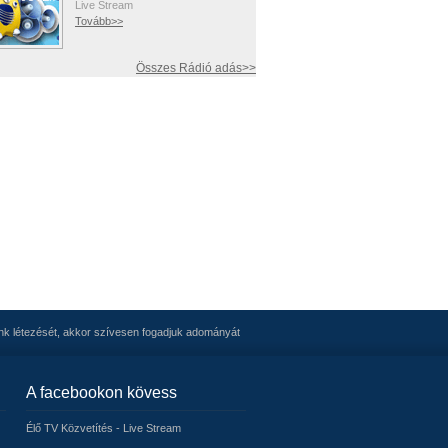
Live Stream
Tovább>>
Összes Rádió adás>>
nk létezését, akkor szívesen fogadjuk adományát
A facebookon kövess
Élő TV Közvetítés - Live Stream