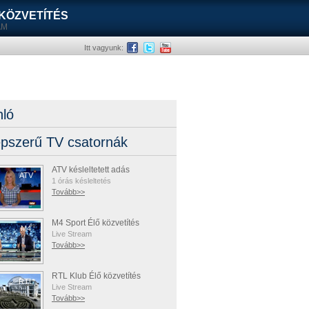
ő KÖZVETÍTÉS
AM
Itt vagyunk:
nló
pszerű TV csatornák
ATV késleltetett adás
ATV
1 órás késleltetés
Tovább>>
M4 Sport Élő közvetítés
M4
Live Stream
Tovább>>
RTL Klub Élő közvetítés
RTL
Live Stream
Tovább>>