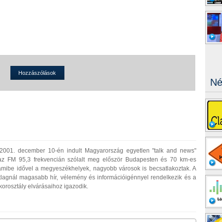
Hozzászólások
Né
 2001. december 10-én indult Magyarország egyetlen "talk and news"
 az FM 95,3 frekvencián szólalt meg először Budapesten és 70 km-es
amibe idővel a megyeszékhelyek, nagyobb városok is becsatlakoztak. A
tlagnál magasabb hír, vélemény és információigénnyel rendelkezik és a
orosztály elvárásaihoz igazodik.