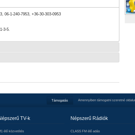
53, 06-1-240-7953, +36-30-303-0953
1-3-5.
Amennyiben támogatni szeretné oldalu
Támogatás
Népszerű TV-k
Népszerű Rádiók
1 élő közvetítés
CLASS FM élő adás