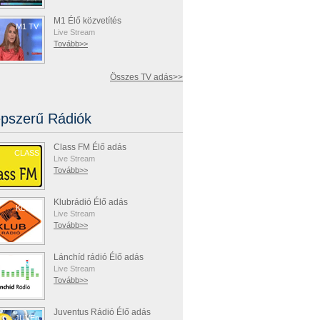
M1 Élő közvetítés
M1 TV
Live Stream
Tovább>>
Összes TV adás>>
pszerű Rádiók
Class FM Élő adás
CLASS
Live Stream
Tovább>>
Klubrádió Élő adás
KLUBr
Live Stream
Tovább>>
Lánchíd rádió Élő adás
LÁNCh
Live Stream
Tovább>>
Juventus Rádió Élő adás
JUVEn