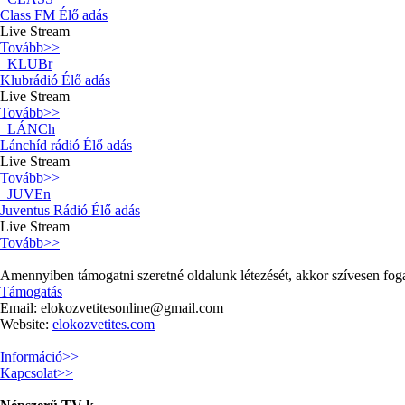
Class FM Élő adás
Live Stream
Tovább>>
KLUBr
Klubrádió Élő adás
Live Stream
Tovább>>
LÁNCh
Lánchíd rádió Élő adás
Live Stream
Tovább>>
JUVEn
Juventus Rádió Élő adás
Live Stream
Tovább>>
Amennyiben támogatni szeretné oldalunk létezését, akkor szívesen fo
Támogatás
Email:
elokozvetitesonline@gmail.com
Website:
elokozvetites.com
Információ>>
Kapcsolat>>