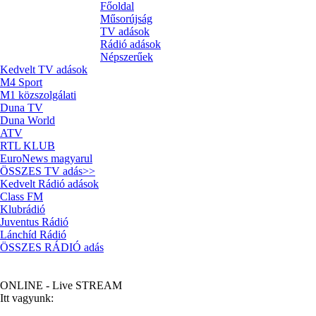
Főoldal
Műsorújság
TV adások
Rádió adások
Népszerűek
Kedvelt TV adások
M4 Sport
M1 közszolgálati
Duna TV
Duna World
ATV
RTL KLUB
EuroNews magyarul
ÖSSZES TV adás>>
Kedvelt Rádió adások
Class FM
Klubrádió
Juventus Rádió
Lánchíd Rádió
ÖSSZES RÁDIÓ adás
Sláger FM (Juventus Rádió) - Élő KÖZVETÍTÉS
ONLINE - Live STREAM
Itt vagyunk: