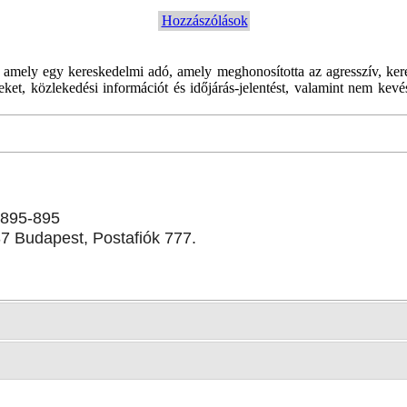
Hozzászólások
 amely egy kereskedelmi adó, amely meghonosította az agresszív, ker
íreket, közlekedési információt és időjárás-jelentést, valamint nem ke
-895-895
37 Budapest, Postafiók 777.