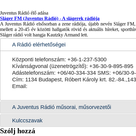
Juventus Rádió élő adása
Sláger FM (Juventus Rádió) - A slágerek rádiója
A Juventus Rádió elsősorban a zene rádiója, újabb nevén Sláger FM,
mellett a 20-45 év közötti hallgatók rövid és aktuális híreket, sporth
Sláger rádió volt hangja Kautzky Armand lett.
A Rádió elérhetőségei
Központi telefonszám: +36-1-237-5300
Kívánságvonal (üzenetrögzítő): +36-30-9-895-895
Adástelefonszám: +06/40-334-334 SMS: +06/30-9
Cím: 1134 Budapest, Róbert Károly krt. 82.-84.,14
Email:
A Juventus Rádió műsorai, műsorvezetői
Kulccszavak
Szólj hozzá