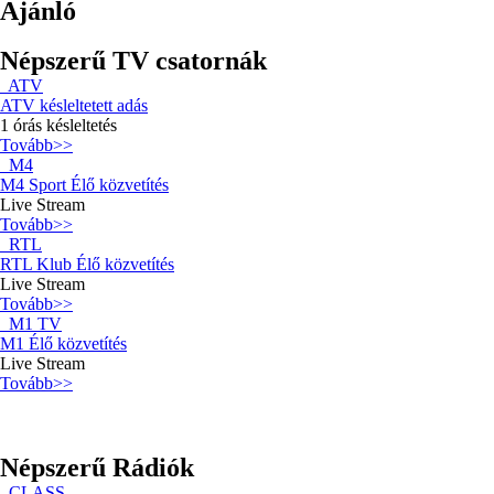
Ajánló
Népszerű TV csatornák
ATV
ATV késleltetett adás
1 órás késleltetés
Tovább>>
M4
M4 Sport Élő közvetítés
Live Stream
Tovább>>
RTL
RTL Klub Élő közvetítés
Live Stream
Tovább>>
M1 TV
M1 Élő közvetítés
Live Stream
Tovább>>
Népszerű Rádiók
CLASS