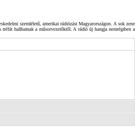
eskedelmi szemléletű, amerikai rádiózást Magyarországon. A sok zene
vés tréfát hallhatnak a műsorvezetőktől. A rádió új hangja nemrégiben a