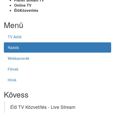
Planet Stream TV
Online TV
ÉlőKözvetítés
Menü
TV Adók
Rádiók
Webkamerák
Filmek
Hírek
Kövess
Élő TV Közvetítés - Live Stream