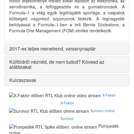
motor teljesítménye mellett sokat fejlődött az elektronika, az
aerodinamika, a felfüggesztés és a gumiabroncsok. A
Formula–1 a világ egyik legdrágább sportága, a csapatok
költségeit nagyrészt szponzorok fedezik. A legnagyobb
befolyással a Formula–1-ben a brit Bernie Ecclestone, a
Formula One Management (FOM) elnöke rendelkezik.
2017-es teljes menetrend, versenynaptár
Külföldről néznéd, de nem tudod? Kövesd az
alábbiakat
Kulcsszavak
X-Faktor
X-Faktor
Survivor online
Survivor
Pumpedék
online