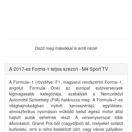
Oszd meg másokkal is amit nézel
A 2017-es Forma-1 teljes szezon - M4 Sport TV
A Formula–1 (rövidítve: F1, magyarul rendszerint Forma–1,
angolul: Formula One) az európai autóversenyek
legmagasabb kategóriája, szabályait a Nemzetközi
Automobil Szövetség (FIA) határozza meg. A Formula–1-es
világbajnokságban nyitott karosszériájú, együléses,
atmoszferikus nyomáson működő belső égésű motor által
hajtott autók vehetnek részt. A versenysorozat több
állomásból, Grand Prix-ből (nagydíjból) áll, melyeket szilárd
burkolatú, erre a célra kialakított zárt, vagy városi pályákon