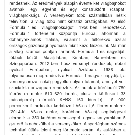
rendeznek. Az eredmények alapján évente két világbajnokot
avatnak, egy egyénit és egy konstruktőrit (csapat-
világbajnokság). A versenyeket több százmillióan nézik
televízión, a világ több mint kétszáz országában. Az első
Formula–1-es világbajnokságot 1950-ben rendezték.A
Formula–1 történelmi központja Európa, ahonnan a
dohányreklámok tilalma, valamint a feltörekvő ázsiai
országok gazdasági nyomása miatt kezd kiszorulni. Ma már
a világ számos pontján tartanak Formula–1-es nagydíjat,
többek között Malajziában, Kínában, Bahreinben és
Szingapúrban. 2012-ben húsz versenyt rendeztek, ebből
nyolcat Európában, nyolcat Ázsiában. 1986 óta
folyamatosan megrendezik a Formula–1 magyar nagydíjat, a
versenysorozat sokáig egyetlen olyan futamát, amelyet volt
szocialista országban rendeztek. Az autók a körülbelül 780
lóerős (a motor 610–620 lóerős, plusz a körönként 33
másodpercig elérhető KERS 160 lóereje), 15 000
percenkénti fordulatra korlátozott V6-os 1,6 literes motorok
(2014-től V6-os motor, korábban V8-as) segítségével
elérhetik a 350 km/órás sebességet, egyes kanyarokban 5
g-s erő is nehezülhet a versenyzőkre. A sportágban számos
technikai újítás jelent meg története során. Az autókban a