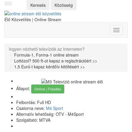
Keresés
Közösség
Élő Közvetítés | Online Stream
Toggle
navigati
Ingyen nézhető televíziók az Interneten?
Formula-1, Forma-1 online stream
Lottózol? 500 ft-ot kapsz a regisztrációért >>
1,5 Euró-t kapsz kérdőív kitöltésért >>
Állapot:
Online | Frissítés
Felbontás:
Full HD
Csatorna neve:
M4 Sport
Alternatív lehetőség: OTV - M4Sport
Szolgáltató: MTVA