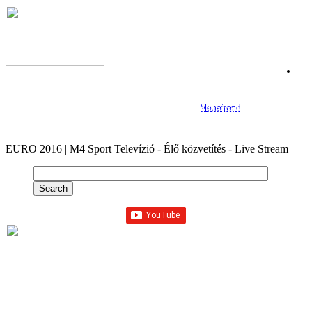
Főoldal
Csapatok
Csoportok
C-csoport
ÉLŐ KÖZVETÍTÉS: Labdarúgó Európa Bajnokság,
Menetrend
Franciaország
D-csoport
E-csoport
F-csoport
EURO 2016 | M4 Sport Televízió - Élő közvetítés - Live Stream