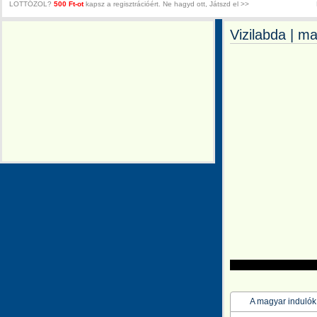
LOTTÓZOL?
500 Ft-ot
kapsz a regisztrációért. Ne hagyd ott, Játszd el >>
Vizilabda | m
A magyar indulók