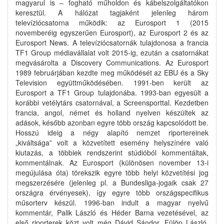
magyarul is – fogható műholdon és kábelszolgáltatókon
keresztül. A hálózat tagjaként jelenleg három
televíziócsatorna működik: az Eurosport 1 (2015
novemberéig egyszerűen Eurosport), az Eurosport 2 és az
Eurosport News. A televíziócsatornák tulajdonosa a francia
TF1 Group médiavállalat volt 2015-ig, ezután a csatornákat
megvásárolta a Discovery Communications. Az Eurosport
1989 februárjában kezdte meg működését az EBU és a Sky
Television együttműködésében. 1991-ben került az
Eurosport a TF1 Group tulajdonába. 1993-ban egyesült a
korábbi vetélytárs csatornával, a Screensporttal. Kezdetben
francia, angol, német és holland nyelven készültek az
adások, később azonban egyre több ország kapcsolódott be.
Hosszú ideig a négy alapító nemzet riportereinek
„kiváltsága” volt a közvetített esemény helyszínére való
kiutazás, a többiek rendszerint stúdióból kommentáltak,
kommentálnak. Az Eurosport (különösen november 13-i
megújulása óta) törekszik egyre több helyi közvetítési jog
megszerzésére (jelenleg pl. a Bundesliga-jogaik csak 27
országra érvényesek), így egyre több országspecifikus
műsorterv készül. 1996-ban indult a magyar nyelvű
kommentár, Palik László és Héder Barna vezetésével, az
első riporterek közt volt még Dávid Sándor, Fülöp László,