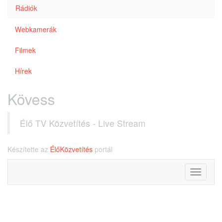
Rádiók
Webkamerák
Filmek
Hírek
Kövess
Élő TV Közvetítés - Live Stream
Készítette az
ÉlőKözvetítés
portál
Toggle
navigati