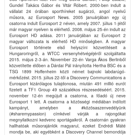
Gundel Takács Gábor és Vitár Róbert. 2000-ben indult a
vállalat 24 órában sporthíreket sugárzó, angol nyelvű
műsora, az Eurosport News. 2005 januárjában egy új
csatorna indult Eurosport 2 néven, amely 2007. július 1-jétől
már magyar nyelven is elérhető. 2008. május 25-én indult az
Eurosport HD adása. 2011 januárjában az Eurosport 2
magyar változata is elérhető HD minőségben. A magyar
Eurosport története első helyszíni közvetítéseit a
Hungaroringről, a WTCC versenyhétvégéjéről szolgáltatta
2015. május 2-3-án. November 22-én Varga Ákos Berlinből
közvetítette élőben a Dárdai Pál irányította Hertha BSC és a
TSG 1899 Hoffenheim közti német bajnoki labdarúgó-
mérkőzést. 2015. július 22-től a Discovery Communications a
Eurosport kizárólagos tulajdonosa, miután 491 millió eurót
fizetett a TF1 Group 49 százalékos részesedéséért. 2015.
november 12-én megújult a csatorna, a főadó új neve
Eurosport 1 lett. A csatorna a közösségi médiában indított
kampányt, amelyben a #közösaszenvedélyünk
(#sharemypassion) címkével várják a rajongókat
megnyilatkozni kedvenc sportágaikról. A csatornán gyakran
hallhatóak műsorajánlók magyarul, ezeket Endrédi Máté
mondja be, aki egyébként a Discovery Channel bemondója