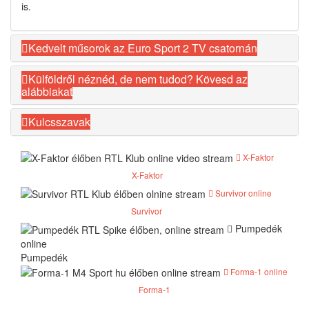
is.
Kedvelt műsorok az Euro Sport 2 TV csatornán
Külföldről néznéd, de nem tudod? Kövesd az
alábbiakat
Kulcsszavak
X-Faktor
X-Faktor
Survivor online
Survivor
Pumpedék
online
Pumpedék
Forma-1 online
Forma-1