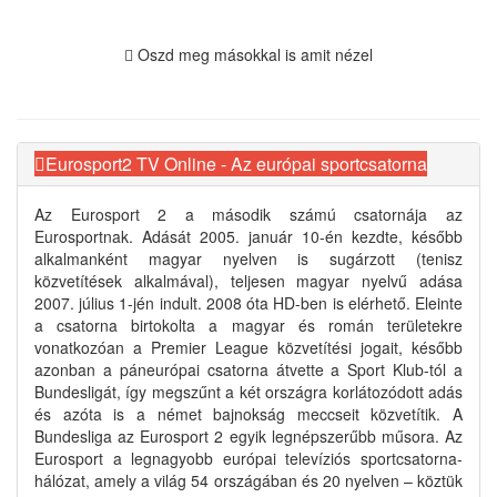
Oszd meg másokkal is amit nézel
Eurosport2 TV Online - Az európai sportcsatorna
Az Eurosport 2 a második számú csatornája az
Eurosportnak. Adását 2005. január 10-én kezdte, később
alkalmanként magyar nyelven is sugárzott (tenisz
közvetítések alkalmával), teljesen magyar nyelvű adása
2007. július 1-jén indult. 2008 óta HD-ben is elérhető. Eleinte
a csatorna birtokolta a magyar és román területekre
vonatkozóan a Premier League közvetítési jogait, később
azonban a páneurópai csatorna átvette a Sport Klub-tól a
Bundesligát, így megszűnt a két országra korlátozódott adás
és azóta is a német bajnokság meccseit közvetítik. A
Bundesliga az Eurosport 2 egyik legnépszerűbb műsora. Az
Eurosport a legnagyobb európai televíziós sportcsatorna-
hálózat, amely a világ 54 országában és 20 nyelven – köztük