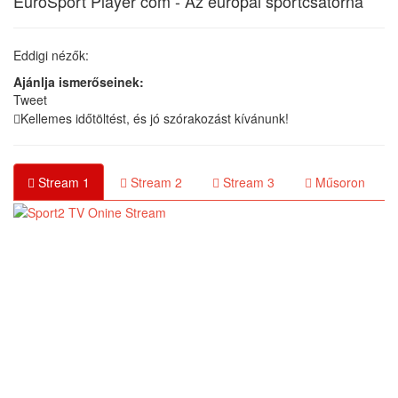
EuroSport Player com - Az európai sportcsatorna
Eddigi nézők:
Ajánlja ismerőseinek:
Tweet
Kellemes időtöltést, és jó szórakozást kívánunk!
Stream 1
Stream 2
Stream 3
Műsoron