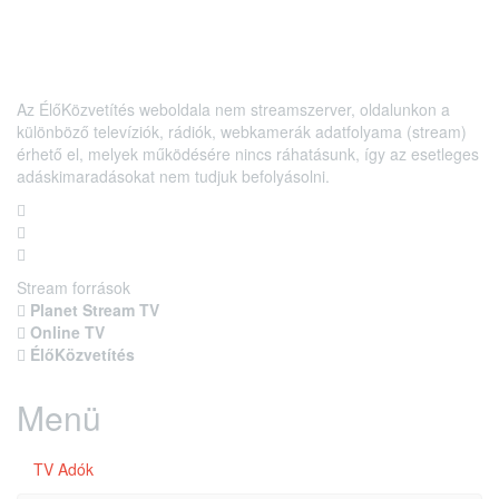
Az ÉlőKözvetítés weboldala nem streamszerver, oldalunkon a
különböző televíziók, rádiók, webkamerák adatfolyama (stream)
érhető el, melyek működésére nincs ráhatásunk, így az esetleges
adáskimaradásokat nem tudjuk befolyásolni.
Stream források
Planet Stream TV
Online TV
ÉlőKözvetítés
Menü
TV Adók