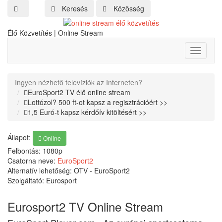
Keresés
Közösség
Élő Közvetítés | Online Stream
Toggle
navigati
Ingyen nézhető televíziók az Interneten?
EuroSport2 TV élő online stream
Lottózol? 500 ft-ot kapsz a regisztrációért >>
1,5 Euró-t kapsz kérdőív kitöltésért >>
Állapot:
Online
Felbontás:
1080p
Csatorna neve:
EuroSport2
Alternatív lehetőség: OTV - EuroSport2
Szolgáltató: Eurosport
Eurosport2 TV Online Stream