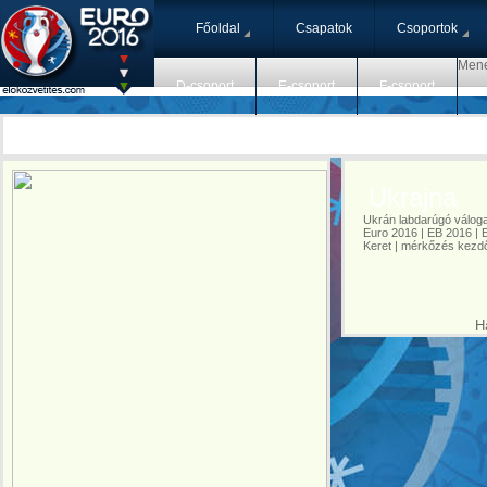
Főoldal
Csapatok
Csoportok
Mene
D-csoport
E-csoport
F-csoport
Ukrajna
Ukrán labdarúgó válogat
Euro 2016 | EB 2016 | 
Keret | mérkőzés kezdő
Ha 