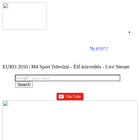
Főoldal
Csapatok
Csoportok
C-csoport
ÉLŐ KÖZVETÍTÉS: Labdarúgó Európa Bajnokság,
Menetrend
Franciaország
D-csoport
E-csoport
F-csoport
EURO 2016 | M4 Sport Televízió - Élő közvetítés - Live Stream