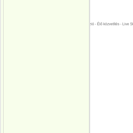
Ausztria
MAGYARORSZÁG
Menetrend
ÉLŐ KÖZVETÍTÉS: Labdarúgó Európa Ba
EURO 2016 | M4 Sport Televízió - Élő közvetítés - Live 