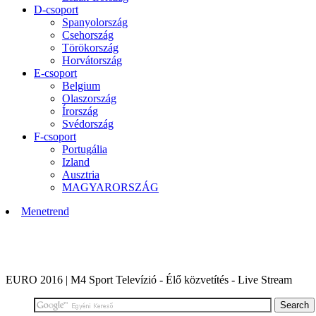
D-csoport
Spanyolország
Csehország
Törökország
Horvátország
E-csoport
Belgium
Olaszország
Írország
Svédország
F-csoport
Portugália
Izland
Ausztria
MAGYARORSZÁG
Menetrend
ÉLŐ KÖZVETÍTÉS: Labdarúgó Európa Bajnokság, Franciaor
EURO 2016 | M4 Sport Televízió - Élő közvetítés - Live Stream