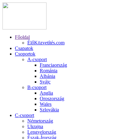
Főoldal
ÉlőKözvetítés.com
Csapatok
Csoportok
A-csoport
Franciaország
Románia
Albánia
Svájc
B-csoport
Anglia
Oroszország
Wales
Szlovákia
C-csoport
Németország
Ukrajna
Lengyelország
Észak-Írország