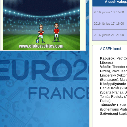
A cseh válogat
2016. június 13. 15:00
2016. június 17. 18:00
2016. június 21. 21:00
A CSEH keret
Kapusok:
Petr C
Liberec)
Védők:
Theodor 
Plzen), Pavel Ka
Limbersky (Viktor
(Bursaspor), Mar
Középpályások:
Daniel Kolár (Vik
(Sparta Praha), D
Tomás Rosicky (Ar
Praha)
Támadók:
David 
(Bohemians Praha
Szövetségi kapi