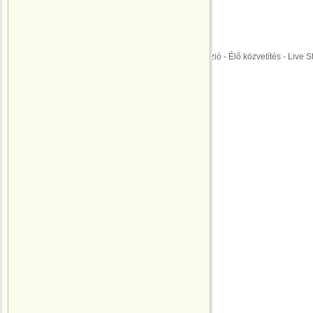
Ausztria
MAGYARORSZÁG
Menetrend
ÉLŐ KÖZVETÍTÉS: Labdarúgó Európa Ba
EURO 2016 | M4 Sport Televízió - Élő közvetítés - Live 