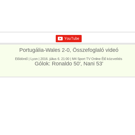
Portugália-Wales 2-0, Összefoglaló videó
Elődöntő | Lyon | 2016. július 6. 21:00 | M4 Sport TV Online Élő közvetítés
Gólok: Ronaldo 50', Nani 53'