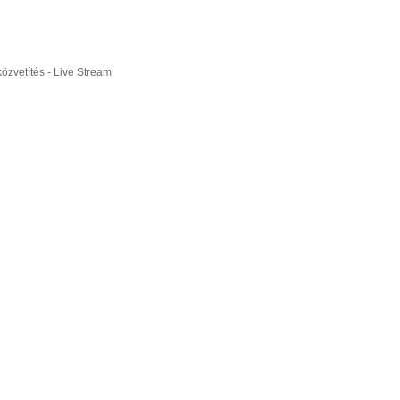
ó Európa Bajnokság, Franciaország
özvetítés - Live Stream