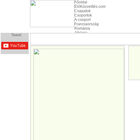
Főoldal
ÉlőKözvetítés.com
Csapatok
Csoportok
A-csoport
Franciaország
Románia
Albánia
Tweet
Svájc
B-csoport
Anglia
Oroszország
Wales
Szlovákia
C-csoport
Németország
Ukrajna
Lengyelország
Észak-Írország
D-csoport
Spanyolország
Csehország
Törökország
Horvátország
E-csoport
Belgium
Olaszország
Írország
Svédország
F-csoport
Portugália
Izland