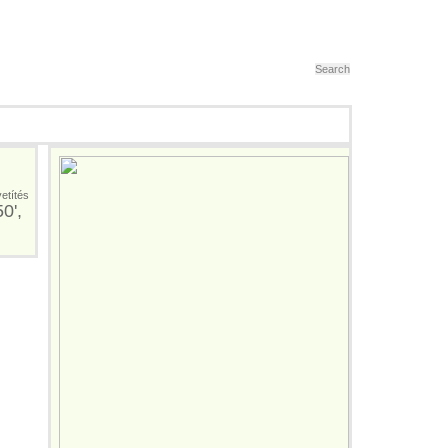
etítés
0',