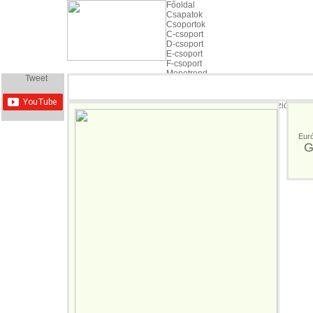
Főoldal
Csapatok
Csoportok
C-csoport
D-csoport
E-csoport
F-csoport
Menetrend
Tweet
ÉLŐ KÖZVETÍTÉS: Labdarúg
EURO 2016 | M4 Sport Televízió - Élő k
Euró
G