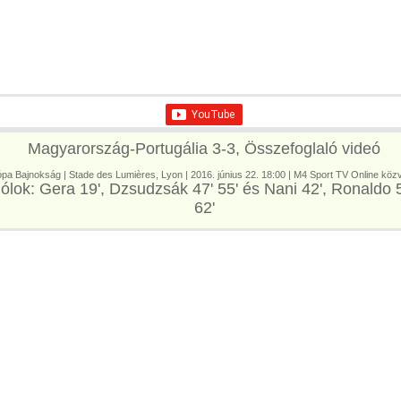
ó Európa Bajnokság, Franciaország
özvetítés - Live Stream
Magyarország-Portugália 3-3, Összefoglaló videó
pa Bajnokság | Stade des Lumières, Lyon | 2016. június 22. 18:00 | M4 Sport TV Online közv
ólok: Gera 19', Dzsudzsák 47' 55' és Nani 42', Ronaldo 5
62'