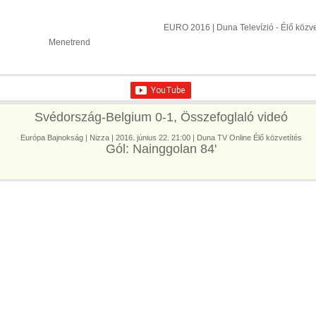
ÉLŐ KÖZVETÍTÉS: Labdarúg
Csoportok
C-csoport
EURO 2016 | Duna Televízió - Élő közve
Menetrend
F-csoport
Svédország-Belgium 0-1, Összefoglaló videó
Európa Bajnokság | Nizza | 2016. június 22. 21:00 | Duna TV Online Élő közvetítés
Gól: Nainggolan 84'