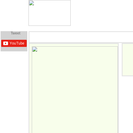
Főoldal
Csapatok
D-csoport
E-csoport
Tweet