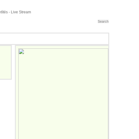
ó Európa Bajnokság, Franciaország
títés - Live Stream