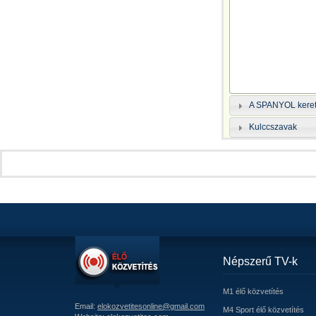
A SPANYOL kere
Kulccszavak
Népszerű TV-k
M1 élő közvetítés
Email:
elokozvetitesonline@gmail.com
M4 Sport élő közvetítés