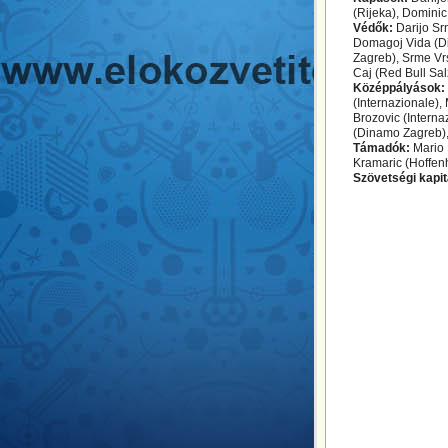
(Rijeka), Domini
Védők:
Darijo Sr
Domagoj Vida (Din
Zagreb), Srme Vrs
Caj (Red Bull Sal
Középpályások:
(Internazionale),
Brozovic (Interna
(Dinamo Zagreb),
Támadók:
Mario 
Kramaric (Hoffen
Szövetségi kapi