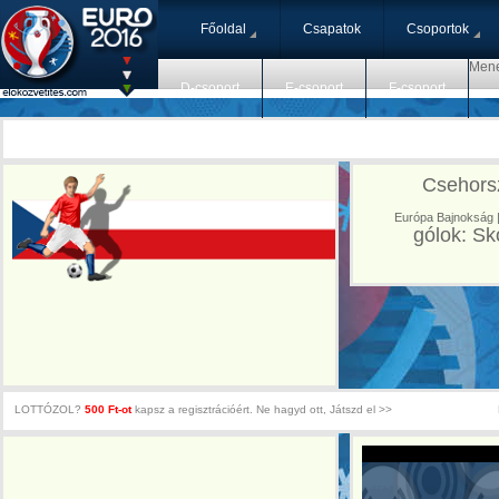
Főoldal
Csapatok
Csoportok
Mene
D-csoport
E-csoport
F-csoport
Csehorsz
Európa Bajnokság | 
gólok: Sko
LOTTÓZOL?
500 Ft-ot
kapsz a regisztrációért. Ne hagyd ott, Játszd el >>