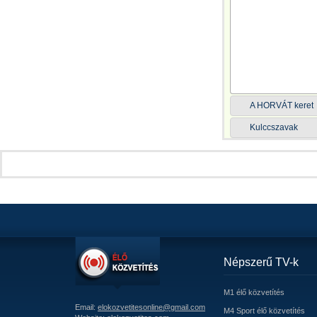
A HORVÁT keret
Kulccszavak
Népszerű TV-k
M1 élő közvetítés
Email:
elokozvetitesonline@gmail.com
M4 Sport élő közvetítés