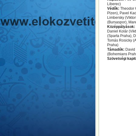
Liberec)
Védők:
Theodor 
Plzen), Pavel Ka
Limbersky (Viktor
(Bursaspor), Mar
Középpályások:
Daniel Kolár (Vik
(Sparta Praha), D
Tomás Rosicky (Ar
Praha)
Támadók:
David 
(Bohemians Praha
Szövetségi kapi