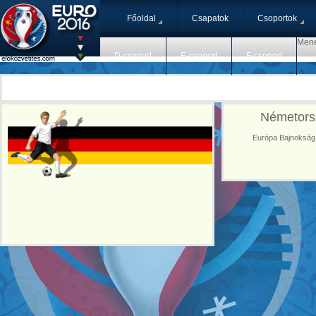
Főoldal
Csapatok
Csoportok
Mene
D-csoport
E-csoport
F-csoport
Németorsz
Európa Bajnokság |