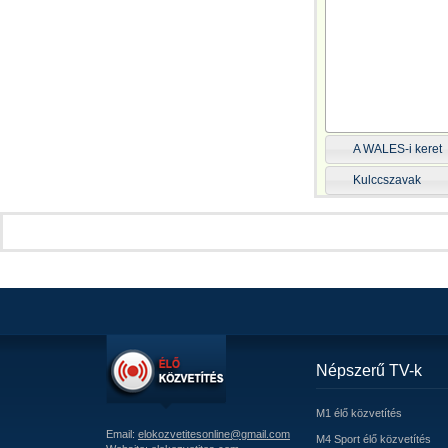
A WALES-i keret
Kulccszavak
Népszerű TV-k
M1 élő közvetítés
Email:
elokozvetitesonline@gmail.com
M4 Sport élő közvetítés