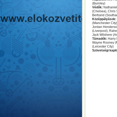
(Burnley)
Védők:
Nathaniel
(Chelsea), Chris
Bertrand (Southa
Középpályások:
(Manchester City)
Jordan Henderson
(Liverpool), Rah
Jack Wilshere (Ar
Támadók:
Harry 
Wayne Rooney (Ma
(Leicester City)
Szövetségi kapi