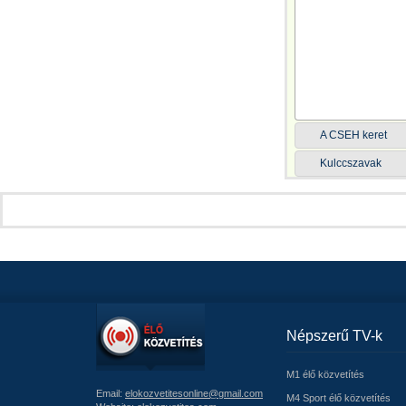
A CSEH keret
Kulccszavak
Népszerű TV-k
M1 élő közvetítés
Email:
elokozvetitesonline@gmail.com
M4 Sport élő közvetítés