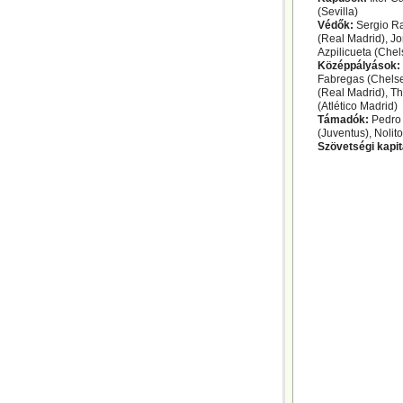
(Sevilla)
Védők:
Sergio Ra
(Real Madrid), Jo
Azpilicueta (Chel
Középpályások:
Fabregas (Chelsea
(Real Madrid), Th
(Atlético Madrid)
Támadók:
Pedro 
(Juventus), Nolito
Szövetségi kapi