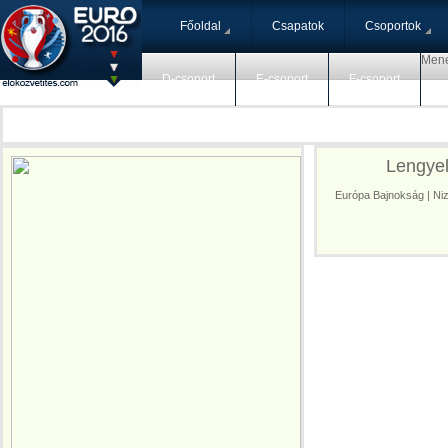
Főoldal
Csapatok
Csoportok
Mene
D-csoport
E-csoport
F-csoport
Lengyel
Európa Bajnokság | Nizz