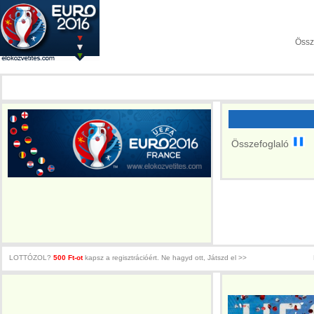
Főoldal
Csapatok
Csoportok
Össz
D-csoport
E-csoport
F-csoport
Összefoglaló
LOTTÓZOL?
500 Ft-ot
kapsz a regisztrációért. Ne hagyd ott, Játszd el >>