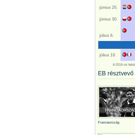
június 25.
június 30.
július 6.
július 10.
A 2016-os lab
EB résztvevő
Franciaország