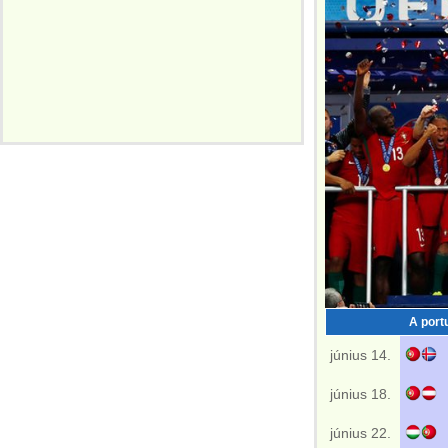
A port
június 14.
június 18.
június 22.