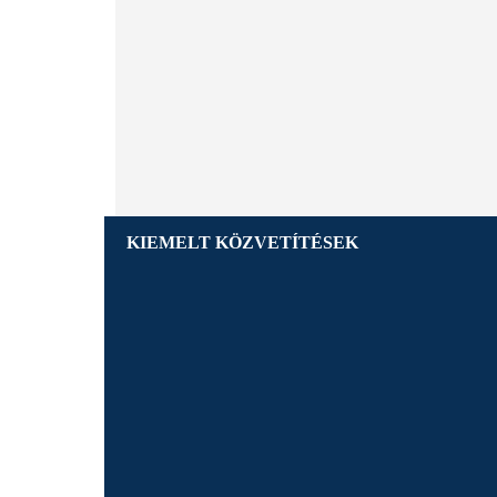
KIEMELT KÖZVETÍTÉSEK
M4 Sport TV
Foci EB 2016 és az összefoglalók
M4 Sport TV
Riói Olimpia
M4 Sport TV
Forma-1 2016-os szezon