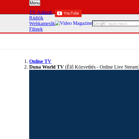
Menu
TV Adások
Rádiók
Webkamerák
Filmek
Online TV
Duna World TV
(Élő Közvetítés - Online Live Stream