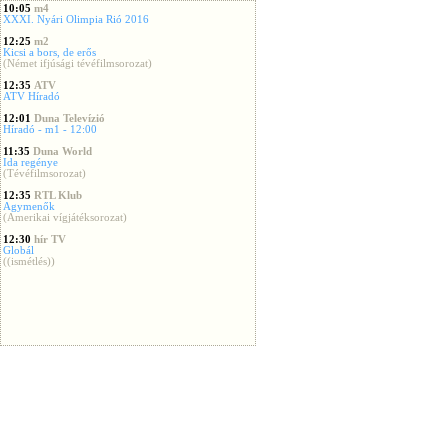
10:05
m4
XXXI. Nyári Olimpia Rió 2016
12:25
m2
Kicsi a bors, de erős
(Német ifjúsági tévéfilmsorozat)
12:35
ATV
ATV Híradó
12:01
Duna Televízió
Híradó - m1 - 12:00
11:35
Duna World
Ida regénye
(Tévéfilmsorozat)
12:35
RTL Klub
Agymenők
(Amerikai vígjátéksorozat)
12:30
hír TV
Globál
((ismétlés))