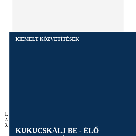
KIEMELT KÖZVETÍTÉSEK
M4 Sport TV
Foci EB 2016 és az összefoglalók
M4 Sport TV
Riói Olimpia
M4 Sport TV
Forma-1 2016-os szezon
KUKUCSKÁLJ BE - ÉLŐ