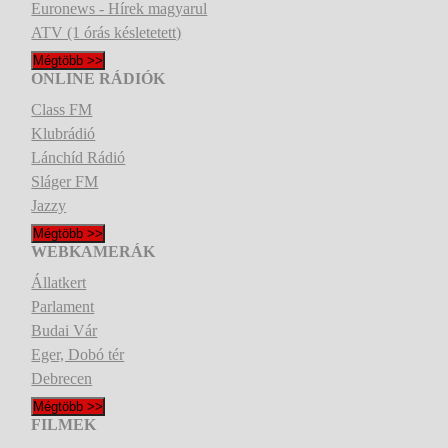
Euronews - Hírek magyarul
ATV (1 órás késletetett)
Mégtöbb >>
ONLINE RÁDIÓK
Class FM
Klubrádió
Lánchíd Rádió
Sláger FM
Jazzy
Mégtöbb >>
WEBKAMERÁK
Állatkert
Parlament
Budai Vár
Eger, Dobó tér
Debrecen
Mégtöbb >>
FILMEK