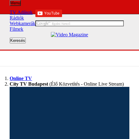
Menu
TV Adások
Rádiók
Webkamerák
Filmek
Online TV
City TV Budapest
(Élő Közvetítés - Online Live Stream)