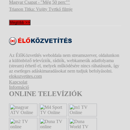
Magyar Csapat - "Még 50 perc""
Trianon Titka: Vujity Tvrtkó filmje
Mégtöbb >>
Az ÉlőKözvetítés weboldala nem streamszerver, oldalunkon
a különböző televíziók, rádiók, webkamerák adatfolyama
(stream) érhető el, melyek működésére nincs ráhatásunk, így
az esetleges adáskimaradásokat nem tudjuk befolyásolni.
elokozvetites.com
Kapcsolat
Információ
ONLINE TELEVÍZIÓK