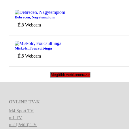
Debrecen, Nagytemplom
Élő Webcam
Miskolc, Foucault-inga
Élő Webcam
Mégtöbb webkamera>>
ONLINE TV-K
M4 Sport TV
m1 TV
m2 (Petőfi) TV