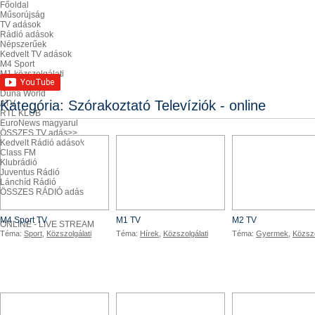
Főoldal
Műsorújság
TV adások
Rádió adások
Népszerűek
Kedvelt TV adások
M4 Sport
M1 közszolgálati
Duna TV
Duna World
Kategória: Szórakoztató Televíziók - online
ATV
RTL KLUB
EuroNews magyarul
ÖSSZES TV adás>>
Kedvelt Rádió adások
M4 TV
M1 TV
Class FM
Klubrádió
Juventus Rádió
Lánchíd Rádió
ÖSSZES RÁDIÓ adás
Kategória: Szórakoztató TV-k - Élő
M4 Sport TV
M1 TV
M2 TV
ONLINE - LIVE STREAM
Téma:
Sport
,
Közszolgálati
Téma:
Hírek
,
Közszolgálati
Téma:
Gyermek
,
Közszo
DunaTV
DunaW