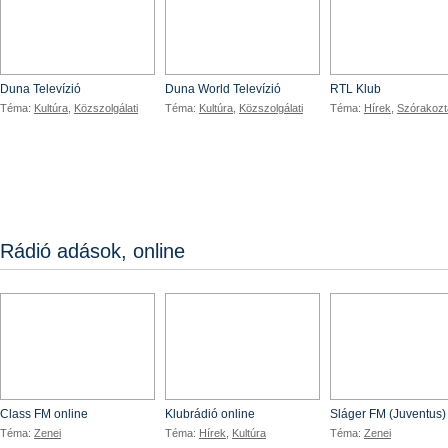
Duna Televízió
Duna World Televízió
RTL Klub
Téma:
Kultúra
,
Közszolgálati
Téma:
Kultúra
,
Közszolgálati
Téma:
Hírek
,
Szórakozt
Rádió adások, online
Class
KlubR
Class FM online
Klubrádió online
Sláger FM (Juventus)
Téma:
Zenei
Téma:
Hírek
,
Kultúra
Téma:
Zenei