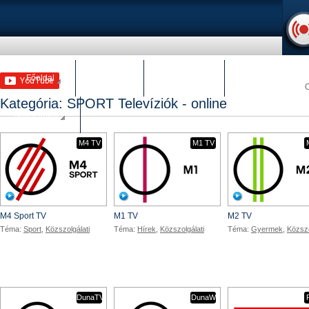
Főoldal
TV adások
Rádió adások
Kategória: SPORT Televíziók - online
Népszerűek
M4 TV
M1 TV
M4 Sport TV
M1 TV
M2 TV
Téma:
Sport
,
Közszolgálati
Téma:
Hírek
,
Közszolgálati
Téma:
Gyermek
,
Közszo
DunaTV
DunaW