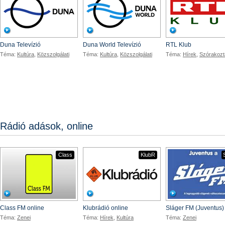
Duna Televízió
Duna World Televízió
RTL Klub
Téma:
Kultúra
,
Közszolgálati
Téma:
Kultúra
,
Közszolgálati
Téma:
Hírek
,
Szórakozt
Rádió adások, online
Class
KlubR
Class FM online
Klubrádió online
Sláger FM (Juventus)
Téma:
Zenei
Téma:
Hírek
,
Kultúra
Téma:
Zenei