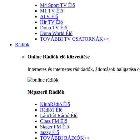
M4 Sport TV
Élő
M1 TV
Élő
ATV
Élő
Hír TV
Élő
Duna TV
Élő
Duna World
Élő
TOVÁBBI TV CSATORNÁK
>>
Rádiók
Online Rádiók élő közvetítése
Internetes és internetes rádióadók, állomások hallgatása 
Népszerű Rádiók
KlubRádió
Élő
Rádió1
Élő
Lánchíd Rádió
Élő
Class FM
Élő
Sláger FM
Élő
Jazzy
Élő
TOVÁBBI RÁDIÓK
>>