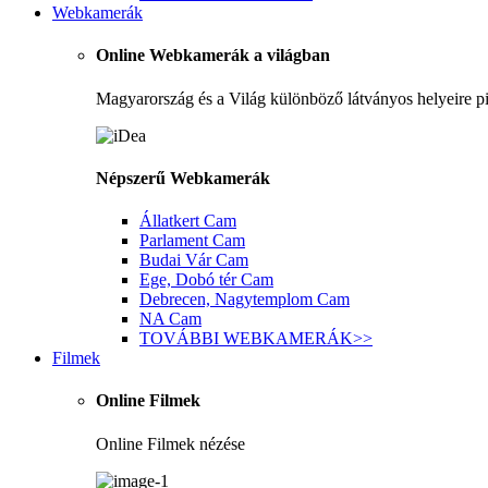
Webkamerák
Online Webkamerák a világban
Magyarország és a Világ különböző látványos helyeire p
Népszerű Webkamerák
Állatkert
Cam
Parlament
Cam
Budai Vár
Cam
Ege, Dobó tér
Cam
Debrecen, Nagytemplom
Cam
NA
Cam
TOVÁBBI WEBKAMERÁK
>>
Filmek
Online Filmek
Online Filmek nézése