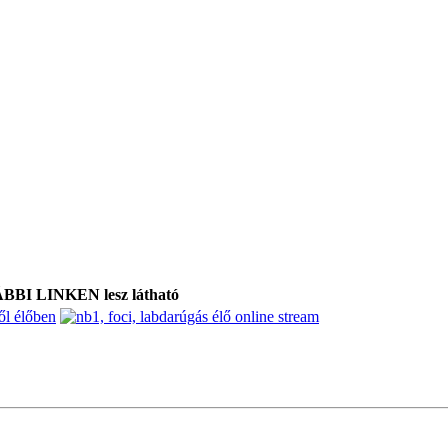
I LINKEN lesz látható
ől élőben