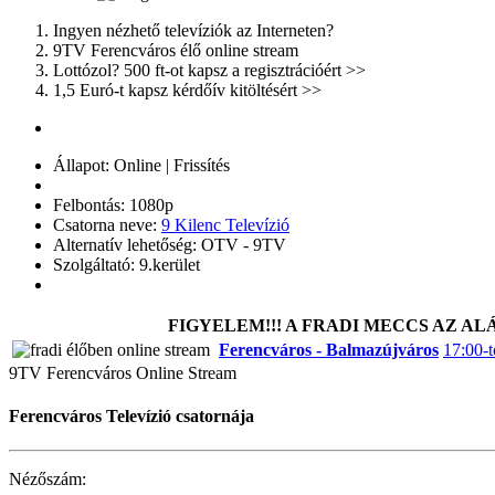
Ingyen nézhető televíziók az Interneten?
9TV Ferencváros élő online stream
Lottózol? 500 ft-ot kapsz a regisztrációért >>
1,5 Euró-t kapsz kérdőív kitöltésért >>
Állapot:
Online | Frissítés
Felbontás:
1080p
Csatorna neve:
9 Kilenc Televízió
Alternatív lehetőség: OTV - 9TV
Szolgáltató: 9.kerület
FIGYELEM!!! A FRADI MECCS AZ ALÁBB
Ferencváros - Balmazújváros
17:00-t
9TV Ferencváros Online Stream
Ferencváros Televízió csatornája
Nézőszám: