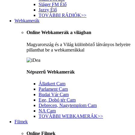
Sláger FM
Élő
Jazzy
Élő
TOVÁBBI RÁDIÓK
>>
Webkamerák
Online Webkamerák a világban
Magyarország és a Világ különböző látványos helyeire
pillanthat be a webkamerákkal
Népszerű Webkamerák
Állatkert
Cam
Parlament
Cam
Budai Vár
Cam
Ege, Dobó tér
Cam
Debrecen, Nagytemplom
Cam
NA
Cam
TOVÁBBI WEBKAMERÁK
>>
Filmek
Online Filmek