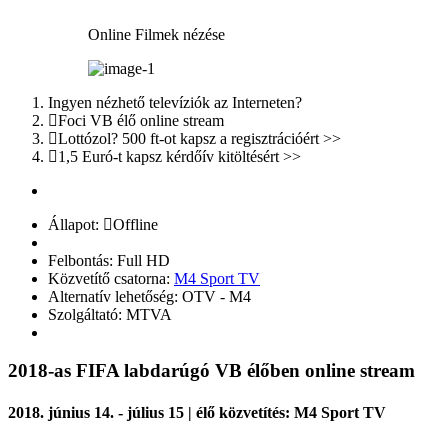
Online Filmek nézése
Ingyen nézhető televíziók az Interneten?
Foci VB élő online stream
Lottózol? 500 ft-ot kapsz a regisztrációért >>
1,5 Euró-t kapsz kérdőív kitöltésért >>
Állapot:
Offline
Felbontás:
Full HD
Közvetítő csatorna:
M4 Sport TV
Alternatív lehetőség: OTV - M4
Szolgáltató: MTVA
2018-as FIFA labdarúgó VB élőben online stream
2018. június 14. - július 15 | élő közvetítés: M4 Sport TV