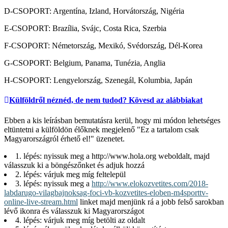
D-CSOPORT: Argentína, Izland, Horvátország, Nigéria
E-CSOPORT: Brazília, Svájc, Costa Rica, Szerbia
F-CSOPORT: Németország, Mexikó, Svédország, Dél-Korea
G-CSOPORT: Belgium, Panama, Tunézia, Anglia
H-CSOPORT: Lengyelország, Szenegál, Kolumbia, Japán
Külföldről néznéd, de nem tudod? Kövesd az alábbiakat
Ebben a kis leírásban bemutatásra kerül, hogy mi módon lehetséges
eltüntetni a külföldön élőknek megjelenő "Ez a tartalom csak
Magyarországról érhető el!" üzenetet.
1. lépés: nyissuk meg a
http://www.hola.org
weboldalt, majd
válasszuk ki a böngészőnket és adjuk hozzá
2. lépés: várjuk meg míg feltelepül
3. lépés: nyissuk meg a
http://www.elokozvetites.com/2018-
labdarugo-vilagbajnoksag-foci-vb-kozvetites-eloben-m4sporttv-
online-live-stream.html
linket majd menjünk rá a jobb felső sarokban
lévő ikonra és válasszuk ki Magyarországot
4. lépés: várjuk meg míg betölti az oldalt