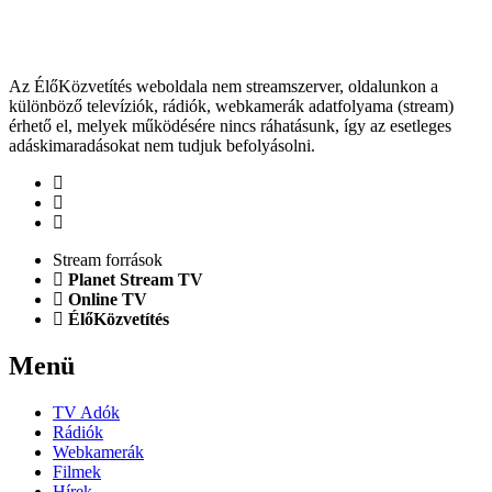
Az ÉlőKözvetítés weboldala nem streamszerver, oldalunkon a
különböző televíziók, rádiók, webkamerák adatfolyama (stream)
érhető el, melyek működésére nincs ráhatásunk, így az esetleges
adáskimaradásokat nem tudjuk befolyásolni.
Stream források
Planet Stream TV
Online TV
ÉlőKözvetítés
Menü
TV Adók
Rádiók
Webkamerák
Filmek
Hírek