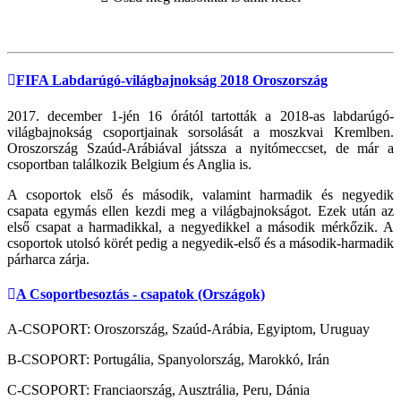
FIFA Labdarúgó-világbajnokság 2018 Oroszország
2017. december 1-jén 16 órától tartották a 2018-as labdarúgó-
világbajnokság csoportjainak sorsolását a moszkvai Kremlben.
Oroszország Szaúd-Arábiával játssza a nyitómeccset, de már a
csoportban találkozik Belgium és Anglia is.
A csoportok első és második, valamint harmadik és negyedik
csapata egymás ellen kezdi meg a világbajnokságot. Ezek után az
első csapat a harmadikkal, a negyedikkel a második mérkőzik. A
csoportok utolsó körét pedig a negyedik-első és a második-harmadik
párharca zárja.
A Csoportbesoztás - csapatok (Országok)
A-CSOPORT: Oroszország, Szaúd-Arábia, Egyiptom, Uruguay
B-CSOPORT: Portugália, Spanyolország, Marokkó, Irán
C-CSOPORT: Franciaország, Ausztrália, Peru, Dánia