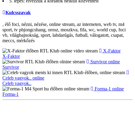
5. lépés: élvezzük a korlátok nélküli közvetítést
Kulcsszavak
, élő foci, nézni, nézése, online stream, az interneten, web tv, m4
sport, tv phjongcshang, orosz, moszkva, fifa, wc, world cup, foci
vb, világbajnokság, sport, labdarúgás, futball, válogatott, csapat,
meccs, mérkőzés
X-Faktor
X-Faktor
Survivor online
Survivor
Celeb vagyok.. online
Celeb vagyok..
Forma-1 online
Forma-1