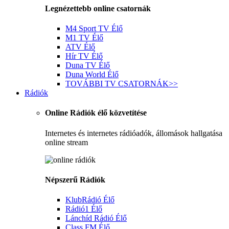
Legnézettebb online csatornák
M4 Sport TV
Élő
M1 TV
Élő
ATV
Élő
Hír TV
Élő
Duna TV
Élő
Duna World
Élő
TOVÁBBI TV CSATORNÁK
>>
Rádiók
Online Rádiók élő közvetítése
Internetes és internetes rádióadók, állomások hallgatása
online stream
Népszerű Rádiók
KlubRádió
Élő
Rádió1
Élő
Lánchíd Rádió
Élő
Class FM
Élő