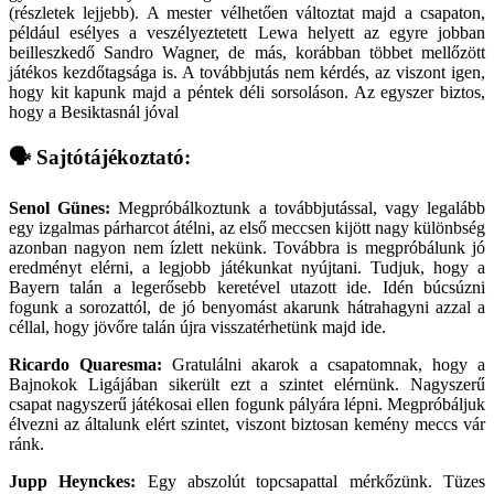
(részletek lejjebb). A mester vélhetően változtat majd a csapaton,
például esélyes a veszélyeztetett Lewa helyett az egyre jobban
beilleszkedő Sandro Wagner, de más, korábban többet mellőzött
játékos kezdőtagsága is. A továbbjutás nem kérdés, az viszont igen,
hogy kit kapunk majd a péntek déli sorsoláson. Az egyszer biztos,
hogy a Besiktasnál jóval
🗣 Sajtótájékoztató:
Senol Günes:
Megpróbálkoztunk a továbbjutással, vagy legalább
egy izgalmas párharcot átélni, az első meccsen kijött nagy különbség
azonban nagyon nem ízlett nekünk. Továbbra is megpróbálunk jó
eredményt elérni, a legjobb játékunkat nyújtani. Tudjuk, hogy a
Bayern talán a legerősebb keretével utazott ide. Idén búcsúzni
fogunk a sorozattól, de jó benyomást akarunk hátrahagyni azzal a
céllal, hogy jövőre talán újra visszatérhetünk majd ide.
Ricardo Quaresma:
Gratulálni akarok a csapatomnak, hogy a
Bajnokok Ligájában sikerült ezt a szintet elérnünk. Nagyszerű
csapat nagyszerű játékosai ellen fogunk pályára lépni. Megpróbáljuk
élvezni az általunk elért szintet, viszont biztosan kemény meccs vár
ránk.
Jupp Heynckes:
Egy abszolút topcsapattal mérkőzünk. Tüzes