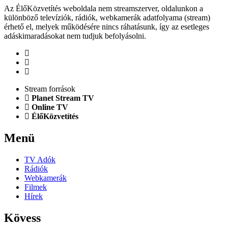
Az ÉlőKözvetítés weboldala nem streamszerver, oldalunkon a
különböző televíziók, rádiók, webkamerák adatfolyama (stream)
érhető el, melyek működésére nincs ráhatásunk, így az esetleges
adáskimaradásokat nem tudjuk befolyásolni.
Stream források
Planet Stream TV
Online TV
ÉlőKözvetítés
Menü
TV Adók
Rádiók
Webkamerák
Filmek
Hírek
Kövess