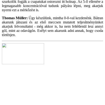
szurkolók fogják a csapatukat ostorozni itt holnap. Az 5-0 ellenére a
legmagasabb koncentrációval tudunk pályára lépni, meg akarjuk
nyerni ezt a mérkőzést is.
Thomas Müller:
Úgy készülünk, mintha 0-0-val kezdenénk. Bátran
akarunk játszani és az első meccsen mutatott teljesítményünket
akarjuk felvonultatni - még akkor is, ha nem feltétlenül lesz annyi
gól, mint az odavágón. Esélyt sem akarunk adni annak, hogy csoda
történjen.