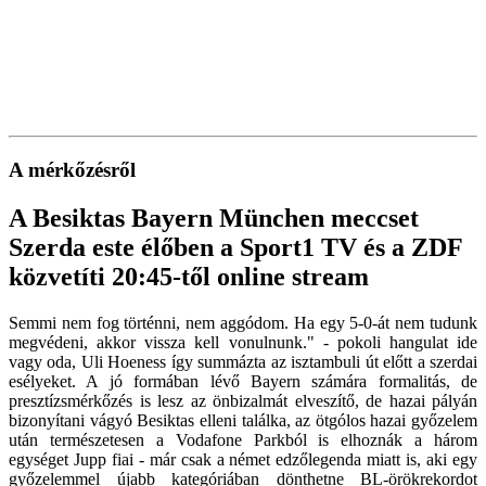
A mérkőzésről
A Besiktas Bayern München meccset
Szerda este élőben a Sport1 TV és a ZDF
közvetíti 20:45-től online stream
Semmi nem fog történni, nem aggódom. Ha egy 5-0-át nem tudunk
megvédeni, akkor vissza kell vonulnunk." - pokoli hangulat ide
vagy oda, Uli Hoeness így summázta az isztambuli út előtt a szerdai
esélyeket. A jó formában lévő Bayern számára formalitás, de
presztízsmérkőzés is lesz az önbizalmát elveszítő, de hazai pályán
bizonyítani vágyó Besiktas elleni találka, az ötgólos hazai győzelem
után természetesen a Vodafone Parkból is elhoznák a három
egységet Jupp fiai - már csak a német edzőlegenda miatt is, aki egy
győzelemmel újabb kategóriában dönthetne BL-örökrekordot