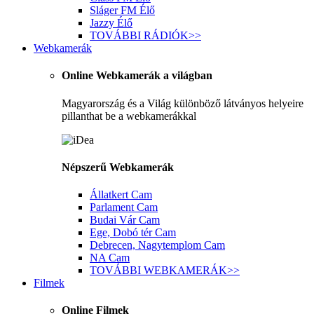
Sláger FM
Élő
Jazzy
Élő
TOVÁBBI RÁDIÓK
>>
Webkamerák
Online Webkamerák a világban
Magyarország és a Világ különböző látványos helyeire
pillanthat be a webkamerákkal
Népszerű Webkamerák
Állatkert
Cam
Parlament
Cam
Budai Vár
Cam
Ege, Dobó tér
Cam
Debrecen, Nagytemplom
Cam
NA
Cam
TOVÁBBI WEBKAMERÁK
>>
Filmek
Online Filmek